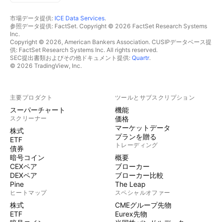
市場データ提供:
ICE Data Services
.
参照データ提供: FactSet. Copyright © 2026 FactSet Research Systems
Inc.
Copyright © 2026, American Bankers Association. CUSIPデータベース提
供: FactSet Research Systems Inc. All rights reserved.
SEC提出書類およびその他ドキュメント提供:
Quartr
.
© 2026 TradingView, Inc.
主要プロダクト
ツールとサブスクリプション
スーパーチャート
機能
スクリーナー
価格
マーケットデータ
株式
プランを贈る
ETF
トレーディング
債券
暗号コイン
概要
CEXペア
ブローカー
DEXペア
ブローカー比較
Pine
The Leap
ヒートマップ
スペシャルオファー
株式
CMEグループ先物
ETF
Eurex先物