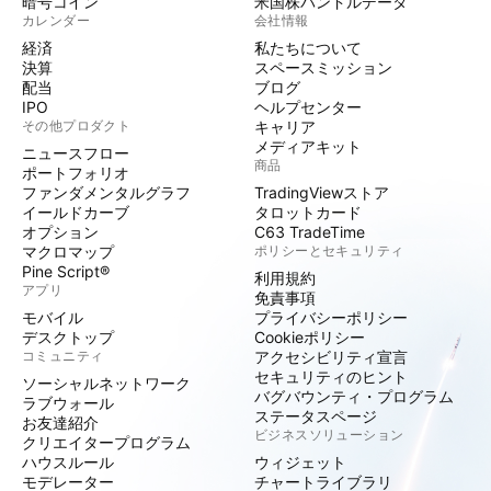
暗号コイン
米国株バンドルデータ
カレンダー
会社情報
経済
私たちについて
決算
スペースミッション
配当
ブログ
IPO
ヘルプセンター
その他プロダクト
キャリア
メディアキット
ニュースフロー
商品
ポートフォリオ
ファンダメンタルグラフ
TradingViewストア
イールドカーブ
タロットカード
オプション
C63 TradeTime
マクロマップ
ポリシーとセキュリティ
Pine Script®
利用規約
アプリ
免責事項
モバイル
プライバシーポリシー
デスクトップ
Cookieポリシー
コミュニティ
アクセシビリティ宣言
セキュリティのヒント
ソーシャルネットワーク
バグバウンティ・プログラム
ラブウォール
ステータスページ
お友達紹介
ビジネスソリューション
クリエイタープログラム
ハウスルール
ウィジェット
モデレーター
チャートライブラリ