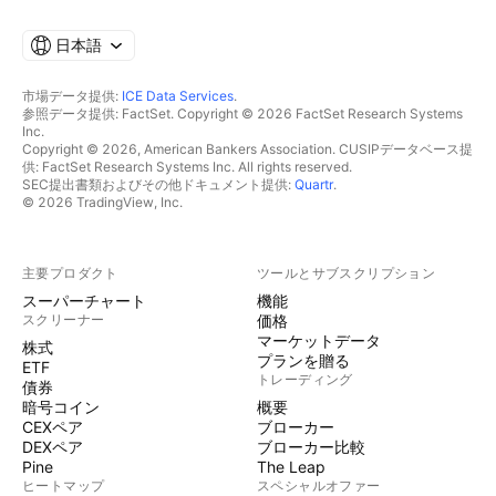
日本語
市場データ提供:
ICE Data Services
.
参照データ提供: FactSet. Copyright © 2026 FactSet Research Systems
Inc.
Copyright © 2026, American Bankers Association. CUSIPデータベース提
供: FactSet Research Systems Inc. All rights reserved.
SEC提出書類およびその他ドキュメント提供:
Quartr
.
© 2026 TradingView, Inc.
主要プロダクト
ツールとサブスクリプション
スーパーチャート
機能
スクリーナー
価格
マーケットデータ
株式
プランを贈る
ETF
トレーディング
債券
暗号コイン
概要
CEXペア
ブローカー
DEXペア
ブローカー比較
Pine
The Leap
ヒートマップ
スペシャルオファー