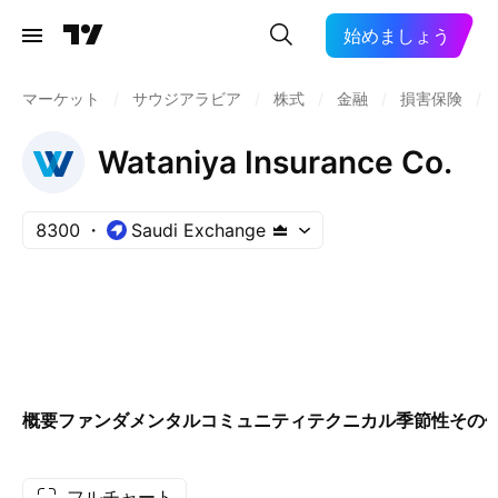
始めましょう
マーケット
/
サウジアラビア
/
株式
/
金融
/
損害保険
/
Wataniya Insurance Co.
8300
Saudi Exchange
概要
ファンダメンタル
コミュニティ
テクニカル
季節性
その
フルチャート