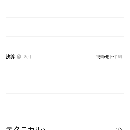
決算
年間
その他
四半期
次回
:
—
テクニカル