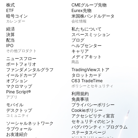
株式
CMEグループ先物
ETF
Eurex先物
暗号コイン
米国株バンドルデータ
カレンダー
会社情報
経済
私たちについて
決算
スペースミッション
配当
ブログ
IPO
ヘルプセンター
その他プロダクト
キャリア
メディアキット
ニュースフロー
商品
ポートフォリオ
ファンダメンタルグラフ
TradingViewストア
イールドカーブ
タロットカード
オプション
C63 TradeTime
マクロマップ
ポリシーとセキュリティ
Pine Script®
利用規約
アプリ
免責事項
モバイル
プライバシーポリシー
デスクトップ
Cookieポリシー
コミュニティ
アクセシビリティ宣言
セキュリティのヒント
ソーシャルネットワーク
バグバウンティ・プログラム
ラブウォール
ステータスページ
お友達紹介
ビジネスソリューション