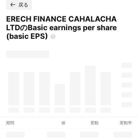
戻る
ERECH FINANCE CAHALACHA
LTDのBasic earnings per share
(basic
EPS)
期間
値
変動
変動率