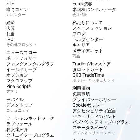
ETF
Eurex先物
暗号コイン
米国株バンドルデータ
カレンダー
会社情報
経済
私たちについて
決算
スペースミッション
配当
ブログ
IPO
ヘルプセンター
その他プロダクト
キャリア
メディアキット
ニュースフロー
商品
ポートフォリオ
ファンダメンタルグラフ
TradingViewストア
イールドカーブ
タロットカード
オプション
C63 TradeTime
マクロマップ
ポリシーとセキュリティ
Pine Script®
利用規約
アプリ
免責事項
モバイル
プライバシーポリシー
デスクトップ
Cookieポリシー
コミュニティ
アクセシビリティ宣言
セキュリティのヒント
ソーシャルネットワーク
バグバウンティ・プログラム
ラブウォール
ステータスページ
お友達紹介
ビジネスソリューション
クリエイタープログラム