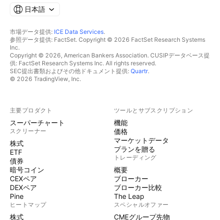
日本語
市場データ提供:
ICE Data Services
.
参照データ提供: FactSet. Copyright © 2026 FactSet Research Systems
Inc.
Copyright © 2026, American Bankers Association. CUSIPデータベース提
供: FactSet Research Systems Inc. All rights reserved.
SEC提出書類およびその他ドキュメント提供:
Quartr
.
© 2026 TradingView, Inc.
主要プロダクト
ツールとサブスクリプション
スーパーチャート
機能
スクリーナー
価格
マーケットデータ
株式
プランを贈る
ETF
トレーディング
債券
暗号コイン
概要
CEXペア
ブローカー
DEXペア
ブローカー比較
Pine
The Leap
ヒートマップ
スペシャルオファー
株式
CMEグループ先物