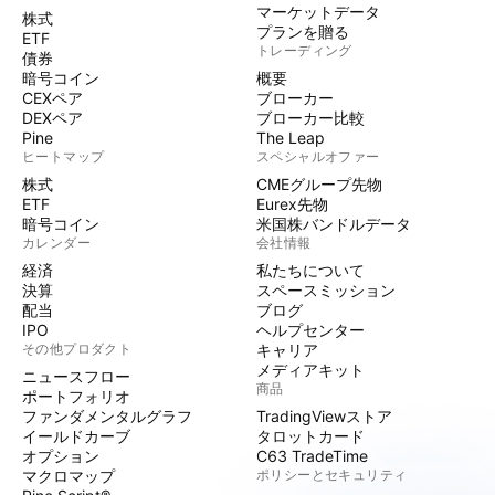
マーケットデータ
株式
プランを贈る
ETF
トレーディング
債券
暗号コイン
概要
CEXペア
ブローカー
DEXペア
ブローカー比較
Pine
The Leap
ヒートマップ
スペシャルオファー
株式
CMEグループ先物
ETF
Eurex先物
暗号コイン
米国株バンドルデータ
カレンダー
会社情報
経済
私たちについて
決算
スペースミッション
配当
ブログ
IPO
ヘルプセンター
その他プロダクト
キャリア
メディアキット
ニュースフロー
商品
ポートフォリオ
ファンダメンタルグラフ
TradingViewストア
イールドカーブ
タロットカード
オプション
C63 TradeTime
マクロマップ
ポリシーとセキュリティ