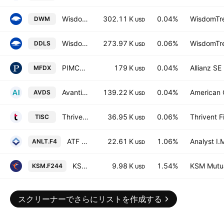
WisdomTree International Equity Fund
302.11 K
0.04%
WisdomTre
DWM
USD
WisdomTree Dynamic International SmallCap Equity Fund
273.97 K
0.06%
WisdomTre
DDLS
USD
PIMCO RAFI Dynamic Multi-Factor International Equity ETF
179 K
0.04%
Allianz SE
MFDX
USD
Avantis International Small Cap Equity ETF
139.22 K
0.04%
American C
AVDS
USD
Thrivent International Small Cap ETF
36.95 K
0.06%
Thrivent F
TISC
USD
ATF (4A) TA 200 IL ETF Units
22.61 K
1.06%
Analyst I
ANLT.F4
USD
KSM ETF 4A TA-Technology IL
9.98 K
1.54%
KSM Mutua
KSM.F244
USD
スクリーナーでさらにリストを作成する