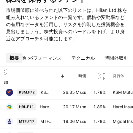
市場価値順に並べられた以下のリストは、Hilan Ltd.株を
組み入れているファンドの一覧です。価格や変動率など
の有用なデータを活用し、リスクを抑制した投資機会を
見出しましょう。株式投資へのハードルを下げ、より身
近なアプローチを可能にします。
概要
その他
パフォーマンス
テクニカル
時間外取引
シ
ン
ウェ
時価
発行体
ボ
イト
ル
KSM ETF (4A) TA-90
26.35 M
1.78%
KSM Mutua
KSM.F72
USD
Harel Sal TA 90 ETF
20.17 M
1.89%
Harel Insu
HRL.F11
USD
MTF SAL (4A) TA-90 IL
19.06 M
1.78%
Migdal Ins
MTF.F17
USD