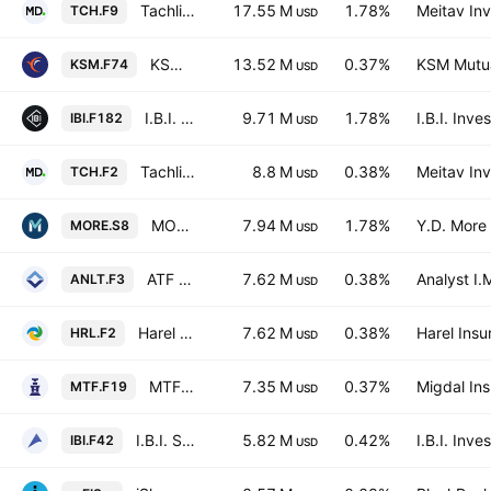
Tachlit SAL (40) TA 90 IL
17.55 M
1.78%
Meitav In
TCH.F9
USD
KSM ETF (4A) TA-125
13.52 M
0.37%
KSM Mutua
KSM.F74
USD
I.B.I. SAL (4A) TA-90 IL Units
9.71 M
1.78%
I.B.I. Inv
IBI.F182
USD
Tachlit SAL (40) TA 125 IL
8.8 M
0.38%
Meitav In
TCH.F2
USD
MORE SAL TA-90 IL ETF Units
7.94 M
1.78%
Y.D. More
MORE.S8
USD
ATF ETF (4A) TA 125 IL
7.62 M
0.38%
Analyst I
ANLT.F3
USD
Harel Sal (4A) TA 125
7.62 M
0.38%
Harel Insu
HRL.F2
USD
MTF SAL (4A) TA-125 IL
7.35 M
0.37%
Migdal Ins
MTF.F19
USD
I.B.I. SAL (4A) TA-125 IL ETF
5.82 M
0.42%
I.B.I. Inv
IBI.F42
USD