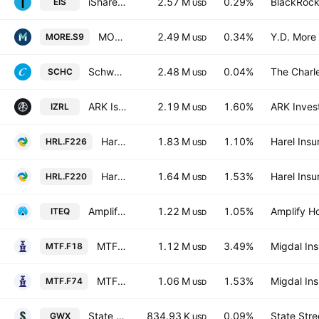
iShares MSCI Israel ETF
2.57 M
0.29%
BlackRock,
EIS
USD
MORE SAL TA-125 IL ETF Units
2.49 M
0.34%
Y.D. More
MORE.S9
USD
Schwab International Small-Cap Equity ETF
2.48 M
0.04%
The Charl
SCHC
USD
ARK Israel Innovative Technology ETF
2.19 M
1.60%
ARK Inves
IZRL
USD
Harel Sal (4A) Index Israel 100 profitability Equal Weight IL
1.83 M
1.10%
Harel Insu
HRL.F226
USD
Harel Sal (4A) TA-Technology Units
1.64 M
1.53%
Harel Insu
HRL.F220
USD
Amplify BlueStar Israel Technology ETF
1.22 M
1.05%
Amplify H
ITEQ
USD
MTF SAL (4A) TA Tech - Elite IL
1.12 M
3.49%
Migdal Ins
MTF.F18
USD
MTF Sal (4A) TA-Technology Units
1.06 M
1.53%
Migdal Ins
MTF.F74
USD
State Street SPDR S&P International Small Cap ETF
834.93 K
0.09%
State Stre
GWX
USD