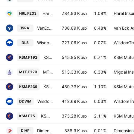
Harel Sal (4A) TA - 90 & Banks IL Units
784.93 K
1.08%
Harel Insu
HRL.F233
USD
VanEck Israel ETF
738.89 K
0.48%
Van Eck A
ISRA
USD
WisdomTree International SmallCap Dividend Fund
727.06 K
0.07%
WisdomTre
DLS
USD
KSM ETF (4A) TA Sector-Balance Units
545.95 K
0.71%
KSM Mutua
KSM.F192
USD
MTF SAL (4A) Index Israel-120 IL
513.33 K
0.33%
Migdal Ins
MTF.F120
USD
KSM ETF 4A Israel 100 Profitability Equally Weighted IDX
489.23 K
1.10%
KSM Mutua
KSM.F239
USD
WisdomTree Dynamic International Equity Fund
412.69 K
0.03%
WisdomTre
DDWM
USD
KSM ETF (4A) TA Global-BlueTech Units
373.28 K
2.11%
KSM Mutua
KSM.F75
USD
Dimensional International High Profitability ETF
338.9 K
0.01%
Dimensiona
DIHP
USD