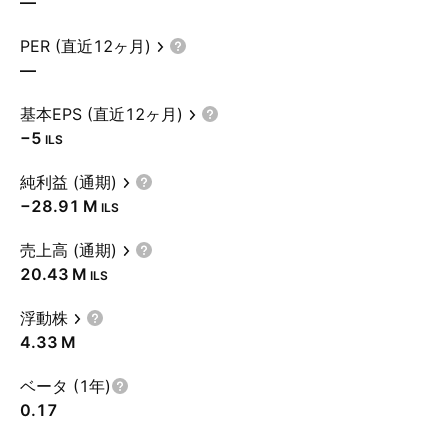
—
PER (直近12ヶ月)
—
基本EPS (直近12ヶ月)
−5
ILS
純利益 (通期)
‪−28.91 M‬
ILS
売上高 (通期)
‪20.43 M‬
ILS
浮動株
‪4.33 M‬
ベータ (1年)
0.17