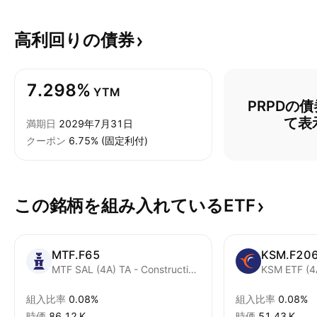
高利回りの債券
7.298%
YTM
PRPDの
て表
満期日
2029年7月31日
クーポン
6.75% (固定利付)
この銘柄を組み入れているETF
MTF.F65
KSM.F20
MTF SAL (4A) TA - Construction Units
組入比率
0.08%
組入比率
0.08%
時価
‪86.12 K‬
時価
‪51.43 K‬