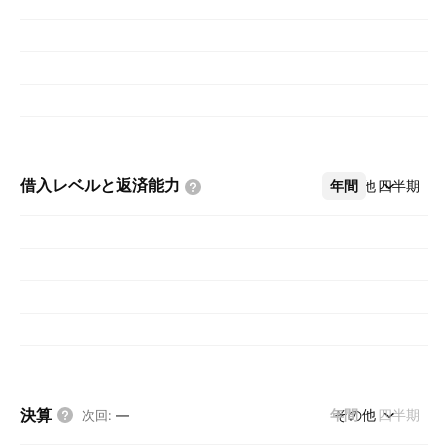
借入レベルと返済能力
年間
その他
四半期
決算
年間
その他
四半期
次回
:
—