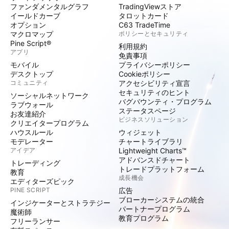
ファンダメンタルグラフ
TradingViewストア
イールドカーブ
タロットカード
オプション
C63 TradeTime
マクロマップ
ポリシーとセキュリティ
Pine Script®
利用規約
アプリ
免責事項
モバイル
プライバシーポリシー
デスクトップ
Cookieポリシー
コミュニティ
アクセシビリティ宣言
セキュリティのヒント
ソーシャルネットワーク
バグバウンティ・プログラム
ラブウォール
ステータスページ
お友達紹介
ビジネスソリューション
クリエイタープログラム
ハウスルール
ウィジェット
モデレーター
チャートライブラリ
アイデア
Lightweight Charts™
アドバンスドチャート
トレーディング
トレードプラットフォーム
教育
成長機会
エディターズピック
PINE SCRIPT
広告
ブローカーシステムの統合
インジケーターとストラテジー
パートナープログラム
魔術師
教育プログラム
フリーランサー