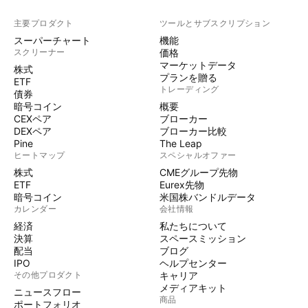
主要プロダクト
ツールとサブスクリプション
スーパーチャート
機能
スクリーナー
価格
マーケットデータ
株式
プランを贈る
ETF
トレーディング
債券
暗号コイン
概要
CEXペア
ブローカー
DEXペア
ブローカー比較
Pine
The Leap
ヒートマップ
スペシャルオファー
株式
CMEグループ先物
ETF
Eurex先物
暗号コイン
米国株バンドルデータ
カレンダー
会社情報
経済
私たちについて
決算
スペースミッション
配当
ブログ
IPO
ヘルプセンター
その他プロダクト
キャリア
メディアキット
ニュースフロー
商品
ポートフォリオ