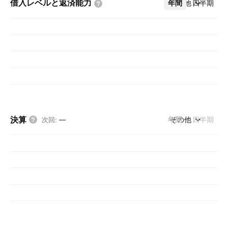
借入レベルと返済能力
年間
その他
四半期
決算
年間
その他
四半期
次回
:
—