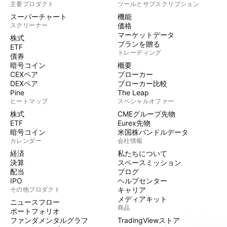
主要プロダクト
ツールとサブスクリプション
スーパーチャート
機能
スクリーナー
価格
マーケットデータ
株式
プランを贈る
ETF
トレーディング
債券
暗号コイン
概要
CEXペア
ブローカー
DEXペア
ブローカー比較
Pine
The Leap
ヒートマップ
スペシャルオファー
株式
CMEグループ先物
ETF
Eurex先物
暗号コイン
米国株バンドルデータ
カレンダー
会社情報
経済
私たちについて
決算
スペースミッション
配当
ブログ
IPO
ヘルプセンター
その他プロダクト
キャリア
メディアキット
ニュースフロー
商品
ポートフォリオ
ファンダメンタルグラフ
TradingViewストア