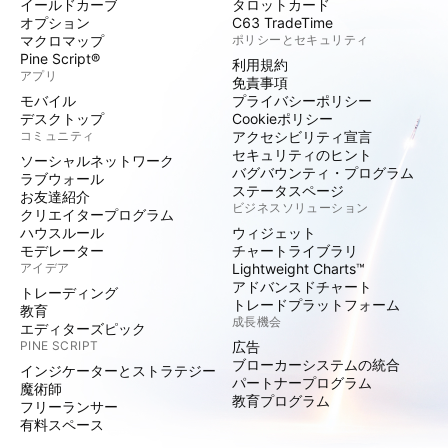
イールドカーブ
タロットカード
オプション
C63 TradeTime
マクロマップ
ポリシーとセキュリティ
Pine Script®
利用規約
アプリ
免責事項
モバイル
プライバシーポリシー
デスクトップ
Cookieポリシー
コミュニティ
アクセシビリティ宣言
セキュリティのヒント
ソーシャルネットワーク
バグバウンティ・プログラム
ラブウォール
ステータスページ
お友達紹介
ビジネスソリューション
クリエイタープログラム
ハウスルール
ウィジェット
モデレーター
チャートライブラリ
アイデア
Lightweight Charts™
アドバンスドチャート
トレーディング
トレードプラットフォーム
教育
成長機会
エディターズピック
PINE SCRIPT
広告
ブローカーシステムの統合
インジケーターとストラテジー
パートナープログラム
魔術師
教育プログラム
フリーランサー
有料スペース