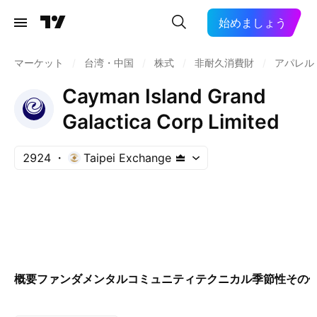
始めましょう
マーケット
/
台湾・中国
/
株式
/
非耐久消費財
/
アパレル
Cayman Island Grand
Galactica Corp Limited
2924
Taipei Exchange
概要
ファンダメンタル
コミュニティ
テクニカル
季節性
その