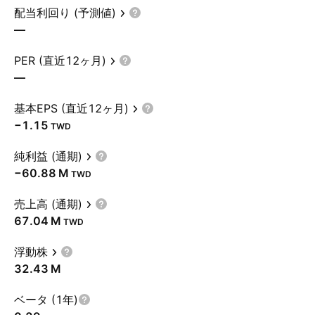
配当利回り (予測値)
—
PER (直近12ヶ月)
—
基本EPS (直近12ヶ月)
−1.15
TWD
純利益 (通期)
‪−60.88 M‬
TWD
売上高 (通期)
‪67.04 M‬
TWD
浮動株
‪32.43 M‬
ベータ (1年)