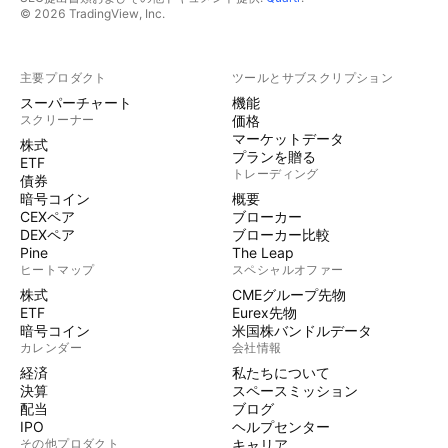
© 2026 TradingView, Inc.
主要プロダクト
ツールとサブスクリプション
スーパーチャート
機能
スクリーナー
価格
マーケットデータ
株式
プランを贈る
ETF
トレーディング
債券
暗号コイン
概要
CEXペア
ブローカー
DEXペア
ブローカー比較
Pine
The Leap
ヒートマップ
スペシャルオファー
株式
CMEグループ先物
ETF
Eurex先物
暗号コイン
米国株バンドルデータ
カレンダー
会社情報
経済
私たちについて
決算
スペースミッション
配当
ブログ
IPO
ヘルプセンター
その他プロダクト
キャリア