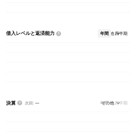
借入レベルと返済能力
年間
その他
四半期
決算
年間
その他
四半期
次回
:
—