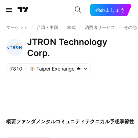
始めましょう
マーケット
/
台湾・中国
/
株式
/
消費者サービス
/
その他
JTRON Technology
Corp.
7810
Taipei Exchange
概要
ファンダメンタル
コミュニティ
テクニカル
予想
季節性