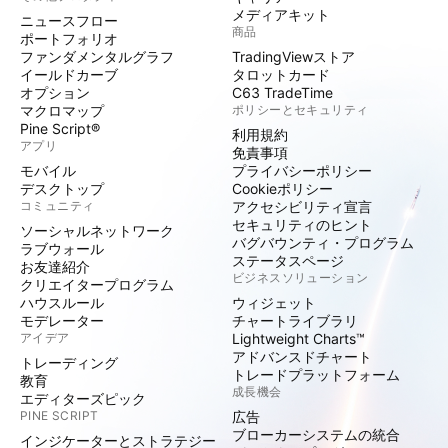
メディアキット
ニュースフロー
商品
ポートフォリオ
ファンダメンタルグラフ
TradingViewストア
イールドカーブ
タロットカード
オプション
C63 TradeTime
マクロマップ
ポリシーとセキュリティ
Pine Script®
利用規約
アプリ
免責事項
モバイル
プライバシーポリシー
デスクトップ
Cookieポリシー
コミュニティ
アクセシビリティ宣言
セキュリティのヒント
ソーシャルネットワーク
バグバウンティ・プログラム
ラブウォール
ステータスページ
お友達紹介
ビジネスソリューション
クリエイタープログラム
ハウスルール
ウィジェット
モデレーター
チャートライブラリ
アイデア
Lightweight Charts™
アドバンスドチャート
トレーディング
トレードプラットフォーム
教育
成長機会
エディターズピック
PINE SCRIPT
広告
ブローカーシステムの統合
インジケーターとストラテジー