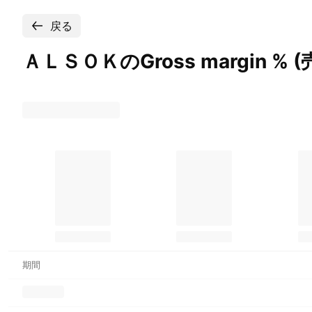
戻る
ＡＬＳＯＫのGross margin %
(
期間