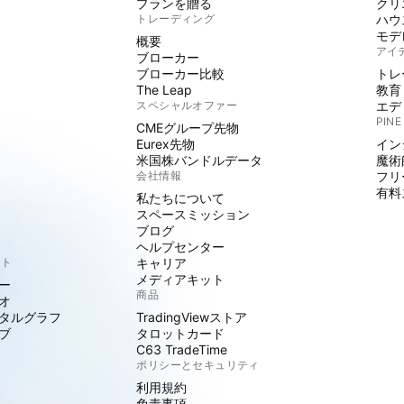
プランを贈る
クリ
トレーディング
ハウ
モデ
概要
アイ
ブローカー
ブローカー比較
トレ
The Leap
教育
スペシャルオファー
エデ
PINE
CMEグループ先物
Eurex先物
イン
米国株バンドルデータ
魔術
会社情報
フリ
有料
私たちについて
スペースミッション
ブログ
ヘルプセンター
クト
キャリア
メディアキット
ー
商品
オ
タルグラフ
TradingViewストア
ブ
タロットカード
C63 TradeTime
ポリシーとセキュリティ
利用規約
免責事項