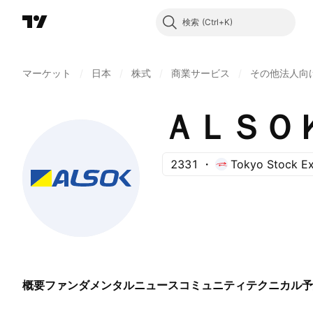
検索
マーケット
/
日本
/
株式
/
商業サービス
/
その他法人向
ＡＬＳＯ
2331
Tokyo Stock E
概要
ファンダメンタル
ニュース
コミュニティ
テクニカル
予