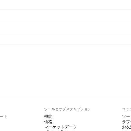
ト
ツールとサブスクリプション
コミ
ート
機能
ソー
価格
ラブ
マーケットデータ
お友