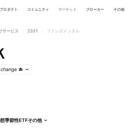
プロダクト
コミュニティ
マーケット
ブローカー
その他
けサービス
/
2331
/
ファンダメンタル
Ｋ
xchange
想
季節性
ETF
その他