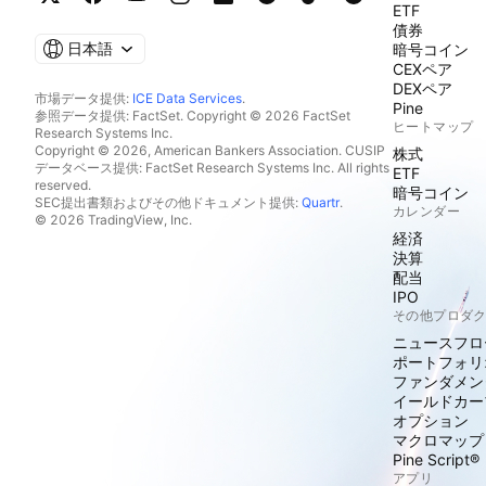
ETF
債券
日本語
暗号コイン
CEXペア
DEXペア
市場データ提供:
ICE Data Services
.
Pine
参照データ提供: FactSet. Copyright © 2026 FactSet
ヒートマップ
Research Systems Inc.
Copyright © 2026, American Bankers Association. CUSIP
株式
データベース提供: FactSet Research Systems Inc. All rights
ETF
reserved.
暗号コイン
SEC提出書類およびその他ドキュメント提供:
Quartr
.
カレンダー
© 2026 TradingView, Inc.
経済
決算
配当
IPO
その他プロダ
ニュースフロ
ポートフォリ
ファンダメン
イールドカー
オプション
マクロマップ
Pine Script®
アプリ