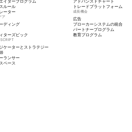
エイタープログラム
アドバンスドチャート
スルール
トレードプラットフォーム
レーター
成長機会
デア
広告
ーディング
ブローカーシステムの統合
パートナープログラム
ィターズピック
教育プログラム
 SCRIPT
ジケーターとストラテジー
師
ーランサー
スペース