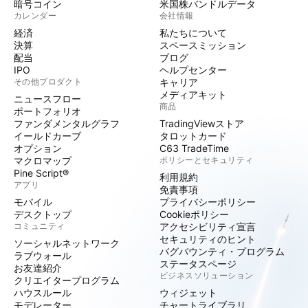
暗号コイン
米国株バンドルデータ
カレンダー
会社情報
経済
私たちについて
決算
スペースミッション
配当
ブログ
IPO
ヘルプセンター
その他プロダクト
キャリア
メディアキット
ニュースフロー
商品
ポートフォリオ
ファンダメンタルグラフ
TradingViewストア
イールドカーブ
タロットカード
オプション
C63 TradeTime
マクロマップ
ポリシーとセキュリティ
Pine Script®
利用規約
アプリ
免責事項
モバイル
プライバシーポリシー
デスクトップ
Cookieポリシー
コミュニティ
アクセシビリティ宣言
セキュリティのヒント
ソーシャルネットワーク
バグバウンティ・プログラム
ラブウォール
ステータスページ
お友達紹介
ビジネスソリューション
クリエイタープログラム
ハウスルール
ウィジェット
モデレーター
チャートライブラリ