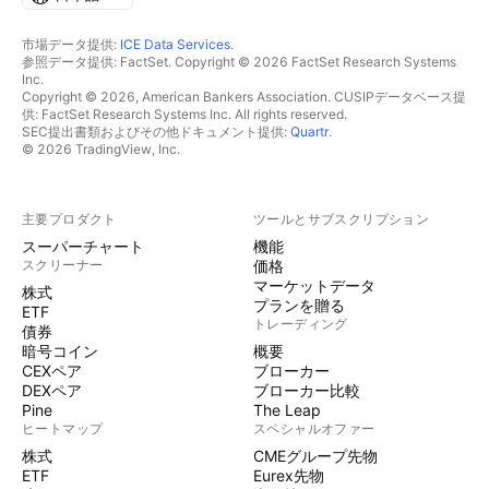
市場データ提供:
ICE Data Services
.
参照データ提供: FactSet. Copyright © 2026 FactSet Research Systems
Inc.
Copyright © 2026, American Bankers Association. CUSIPデータベース提
供: FactSet Research Systems Inc. All rights reserved.
SEC提出書類およびその他ドキュメント提供:
Quartr
.
© 2026 TradingView, Inc.
主要プロダクト
ツールとサブスクリプション
スーパーチャート
機能
スクリーナー
価格
マーケットデータ
株式
プランを贈る
ETF
トレーディング
債券
暗号コイン
概要
CEXペア
ブローカー
DEXペア
ブローカー比較
Pine
The Leap
ヒートマップ
スペシャルオファー
株式
CMEグループ先物
ETF
Eurex先物