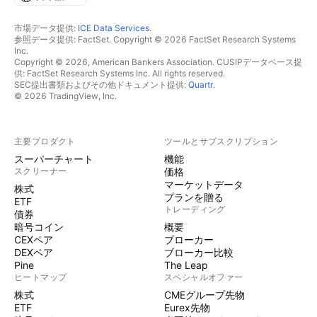
市場データ提供:
ICE Data Services
.
参照データ提供: FactSet. Copyright © 2026 FactSet Research Systems
Inc.
Copyright © 2026, American Bankers Association. CUSIPデータベース提
供: FactSet Research Systems Inc. All rights reserved.
SEC提出書類およびその他ドキュメント提供:
Quartr
.
© 2026 TradingView, Inc.
主要プロダクト
ツールとサブスクリプション
スーパーチャート
機能
スクリーナー
価格
マーケットデータ
株式
プランを贈る
ETF
トレーディング
債券
暗号コイン
概要
CEXペア
ブローカー
DEXペア
ブローカー比較
Pine
The Leap
ヒートマップ
スペシャルオファー
株式
CMEグループ先物
ETF
Eurex先物