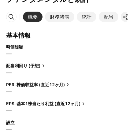
概要
財務諸表
統計
配当
決算
その他
基本情報
時価総額
—
配当利回り (予想)
—
PER: 株価収益率 (直近12ヶ月)
—
EPS: 基本1株当たり利益 (直近12ヶ月)
—
設立
—