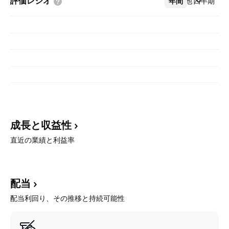
評価レシオ
年間
その他
四半期
成長と収益性
直近の業績と利益率
配当
配当利回り、その推移と持続可能性