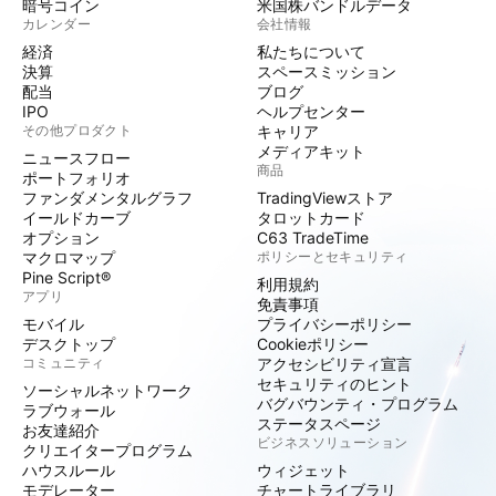
暗号コイン
米国株バンドルデータ
カレンダー
会社情報
経済
私たちについて
決算
スペースミッション
配当
ブログ
IPO
ヘルプセンター
その他プロダクト
キャリア
メディアキット
ニュースフロー
商品
ポートフォリオ
ファンダメンタルグラフ
TradingViewストア
イールドカーブ
タロットカード
オプション
C63 TradeTime
マクロマップ
ポリシーとセキュリティ
Pine Script®
利用規約
アプリ
免責事項
モバイル
プライバシーポリシー
デスクトップ
Cookieポリシー
コミュニティ
アクセシビリティ宣言
セキュリティのヒント
ソーシャルネットワーク
バグバウンティ・プログラム
ラブウォール
ステータスページ
お友達紹介
ビジネスソリューション
クリエイタープログラム
ハウスルール
ウィジェット
モデレーター
チャートライブラリ