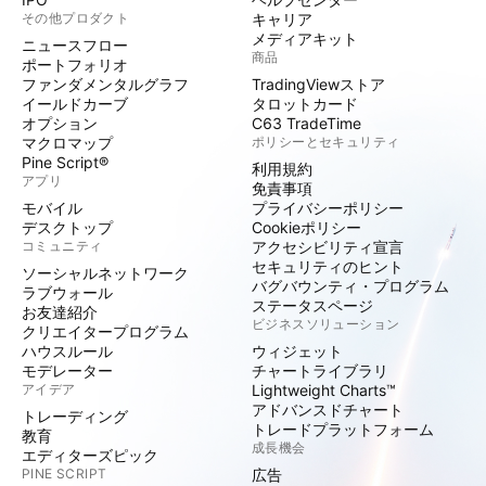
その他プロダクト
キャリア
メディアキット
ニュースフロー
商品
ポートフォリオ
ファンダメンタルグラフ
TradingViewストア
イールドカーブ
タロットカード
オプション
C63 TradeTime
マクロマップ
ポリシーとセキュリティ
Pine Script®
利用規約
アプリ
免責事項
モバイル
プライバシーポリシー
デスクトップ
Cookieポリシー
コミュニティ
アクセシビリティ宣言
セキュリティのヒント
ソーシャルネットワーク
バグバウンティ・プログラム
ラブウォール
ステータスページ
お友達紹介
ビジネスソリューション
クリエイタープログラム
ハウスルール
ウィジェット
モデレーター
チャートライブラリ
アイデア
Lightweight Charts™
アドバンスドチャート
トレーディング
トレードプラットフォーム
教育
成長機会
エディターズピック
PINE SCRIPT
広告