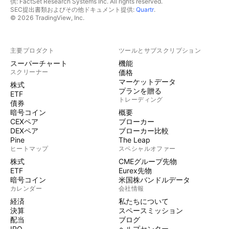
供: FactSet Research Systems Inc. All rights reserved.
SEC提出書類およびその他ドキュメント提供:
Quartr
.
© 2026 TradingView, Inc.
主要プロダクト
ツールとサブスクリプション
スーパーチャート
機能
スクリーナー
価格
マーケットデータ
株式
プランを贈る
ETF
トレーディング
債券
暗号コイン
概要
CEXペア
ブローカー
DEXペア
ブローカー比較
Pine
The Leap
ヒートマップ
スペシャルオファー
株式
CMEグループ先物
ETF
Eurex先物
暗号コイン
米国株バンドルデータ
カレンダー
会社情報
経済
私たちについて
決算
スペースミッション
配当
ブログ
IPO
ヘルプセンター