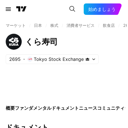
始めましょう
マーケット
/
日本
/
株式
/
消費者サービス
/
飲食店
/
2
くら寿司
2695
Tokyo Stock Exchange
概要
ファンダメンタル
ドキュメント
ニュース
コミュニティ
ドキュメント