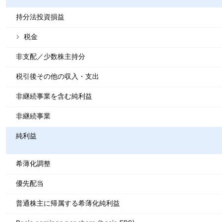
持分法投資損益
税金
非支配／少数株主持分
税引後その他の収入・支出
非継続事業を含む純利益
非継続事業
純利益
希薄化調整
優先配当
普通株主に帰属する希薄化純利益