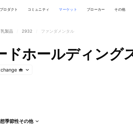
プロダクト
コミュニティ
マーケット
ブローカー
その他
・乳製品
/
2932
/
ファンダメンタル
ードホールディング
xchange
想
季節性
その他