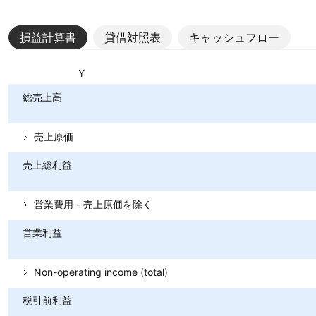
損益計算書
貸借対照表
キャッシュフロー
指標
通貨: JPY
総売上高
売上原価
売上総利益
営業費用 - 売上原価を除く
営業利益
Non-operating income (total)
税引前利益