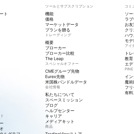
ト
ツールとサブスクリプション
コミ
ート
機能
ソー
価格
ラブ
マーケットデータ
お友
プランを贈る
クリ
トレーディング
ハウ
モデ
概要
アイ
ブローカー
ブローカー比較
トレ
The Leap
教育
スペシャルオファー
エデ
PINE
CMEグループ先物
Eurex先物
イン
米国株バンドルデータ
魔術
会社情報
フリ
有料
私たちについて
スペースミッション
ブログ
ヘルプセンター
クト
キャリア
メディアキット
ー
商品
オ
タルグラフ
TradingViewストア