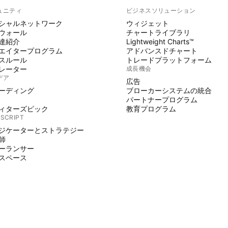
ュニティ
ビジネスソリューション
シャルネットワーク
ウィジェット
ウォール
チャートライブラリ
達紹介
Lightweight Charts™
エイタープログラム
アドバンスドチャート
スルール
トレードプラットフォーム
レーター
成長機会
デア
広告
ーディング
ブローカーシステムの統合
パートナープログラム
ィターズピック
教育プログラム
 SCRIPT
ジケーターとストラテジー
師
ーランサー
スペース