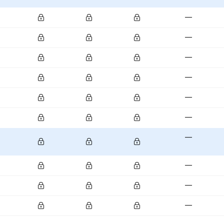
—
—
—
—
—
—
—
—
—
—