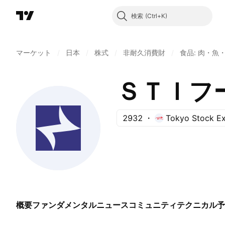
検索
マーケット
/
日本
/
株式
/
非耐久消費財
/
食品: 肉・魚
ＳＴＩフ
2932
Tokyo Stock E
概要
ファンダメンタル
ニュース
コミュニティ
テクニカル
予