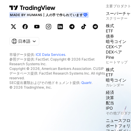
主要プロダク
スーパーチャ
MADE BY HUMANS | 人の手で作られています
スクリーナー
株式
ETF
債券
日本語
暗号コイン
CEXペア
DEXペア
市場データ提供:
ICE Data Services
.
Pine
参照データ提供: FactSet. Copyright © 2026 FactSet
ヒートマップ
Research Systems Inc.
Copyright © 2026, American Bankers Association. CUSIP
株式
データベース提供: FactSet Research Systems Inc. All rights
ETF
reserved.
暗号コイン
SEC提出書類およびその他ドキュメント提供:
Quartr
.
カレンダー
© 2026 TradingView, Inc.
経済
決算
配当
IPO
その他プロダ
ニュースフロ
ポートフォリ
ファンダメン