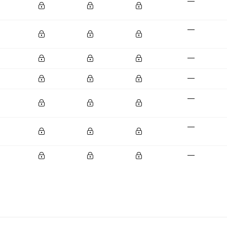
—
—
—
—
—
—
—