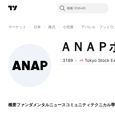
検索
マーケット
/
日本
/
株式
/
小売業
/
アパレル・フットウ
ＡＮＡＰ
3189
Tokyo Stock E
概要
ファンダメンタル
ニュース
コミュニティ
テクニカル
季