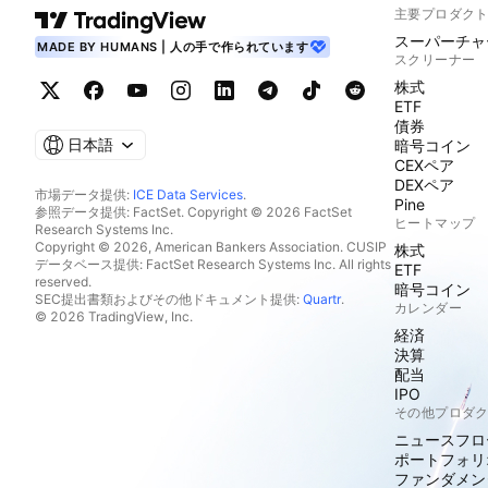
主要プロダク
スーパーチャ
MADE BY HUMANS | 人の手で作られています
スクリーナー
株式
ETF
債券
日本語
暗号コイン
CEXペア
DEXペア
市場データ提供:
ICE Data Services
.
Pine
参照データ提供: FactSet. Copyright © 2026 FactSet
ヒートマップ
Research Systems Inc.
Copyright © 2026, American Bankers Association. CUSIP
株式
データベース提供: FactSet Research Systems Inc. All rights
ETF
reserved.
暗号コイン
SEC提出書類およびその他ドキュメント提供:
Quartr
.
カレンダー
© 2026 TradingView, Inc.
経済
決算
配当
IPO
その他プロダ
ニュースフロ
ポートフォリ
ファンダメン