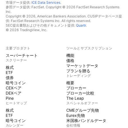
市場データ提供:
ICE Data Services
.
参照データ提供: FactSet. Copyright © 2026 FactSet Research Systems
Inc.
Copyright © 2026, American Bankers Association. CUSIPデータベース提
供: FactSet Research Systems Inc. All rights reserved.
SEC提出書類およびその他ドキュメント提供:
Quartr
.
© 2026 TradingView, Inc.
主要プロダクト
ツールとサブスクリプション
スーパーチャート
機能
スクリーナー
価格
マーケットデータ
株式
プランを贈る
ETF
トレーディング
債券
暗号コイン
概要
CEXペア
ブローカー
DEXペア
ブローカー比較
Pine
The Leap
ヒートマップ
スペシャルオファー
株式
CMEグループ先物
ETF
Eurex先物
暗号コイン
米国株バンドルデータ
カレンダー
会社情報