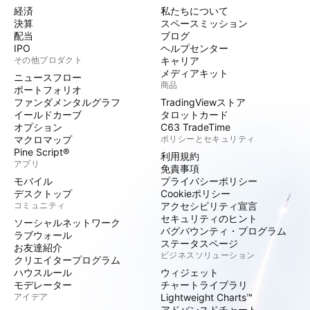
経済
私たちについて
決算
スペースミッション
配当
ブログ
IPO
ヘルプセンター
その他プロダクト
キャリア
メディアキット
ニュースフロー
商品
ポートフォリオ
ファンダメンタルグラフ
TradingViewストア
イールドカーブ
タロットカード
オプション
C63 TradeTime
マクロマップ
ポリシーとセキュリティ
Pine Script®
利用規約
アプリ
免責事項
モバイル
プライバシーポリシー
デスクトップ
Cookieポリシー
コミュニティ
アクセシビリティ宣言
セキュリティのヒント
ソーシャルネットワーク
バグバウンティ・プログラム
ラブウォール
ステータスページ
お友達紹介
ビジネスソリューション
クリエイタープログラム
ハウスルール
ウィジェット
モデレーター
チャートライブラリ
アイデア
Lightweight Charts™
アドバンスドチャート