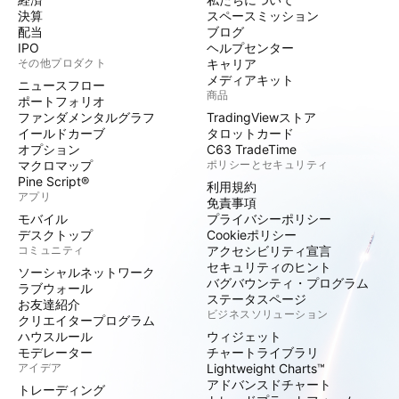
決算
スペースミッション
配当
ブログ
IPO
ヘルプセンター
その他プロダクト
キャリア
メディアキット
ニュースフロー
商品
ポートフォリオ
ファンダメンタルグラフ
TradingViewストア
イールドカーブ
タロットカード
オプション
C63 TradeTime
マクロマップ
ポリシーとセキュリティ
Pine Script®
利用規約
アプリ
免責事項
モバイル
プライバシーポリシー
デスクトップ
Cookieポリシー
コミュニティ
アクセシビリティ宣言
セキュリティのヒント
ソーシャルネットワーク
バグバウンティ・プログラム
ラブウォール
ステータスページ
お友達紹介
ビジネスソリューション
クリエイタープログラム
ハウスルール
ウィジェット
モデレーター
チャートライブラリ
アイデア
Lightweight Charts™
アドバンスドチャート
トレーディング