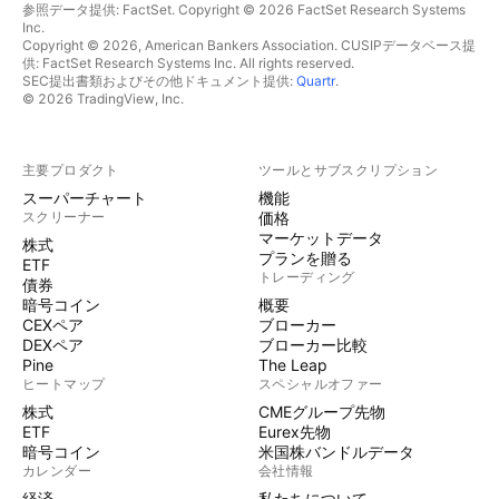
参照データ提供: FactSet. Copyright © 2026 FactSet Research Systems
Inc.
Copyright © 2026, American Bankers Association. CUSIPデータベース提
供: FactSet Research Systems Inc. All rights reserved.
SEC提出書類およびその他ドキュメント提供:
Quartr
.
© 2026 TradingView, Inc.
主要プロダクト
ツールとサブスクリプション
スーパーチャート
機能
スクリーナー
価格
マーケットデータ
株式
プランを贈る
ETF
トレーディング
債券
暗号コイン
概要
CEXペア
ブローカー
DEXペア
ブローカー比較
Pine
The Leap
ヒートマップ
スペシャルオファー
株式
CMEグループ先物
ETF
Eurex先物
暗号コイン
米国株バンドルデータ
カレンダー
会社情報
経済
私たちについて