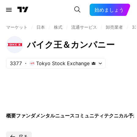
始めましょう
マーケット
/
日本
/
株式
/
流通サービス
/
卸売業者
/
3
バイク王＆カンパニー
3377
Tokyo Stock Exchange
概要
ファンダメンタル
ニュース
コミュニティ
テクニカル
予
戻る