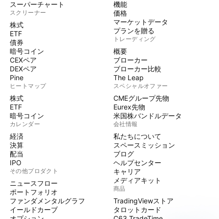
スーパーチャート
機能
スクリーナー
価格
マーケットデータ
株式
プランを贈る
ETF
トレーディング
債券
暗号コイン
概要
CEXペア
ブローカー
DEXペア
ブローカー比較
Pine
The Leap
ヒートマップ
スペシャルオファー
株式
CMEグループ先物
ETF
Eurex先物
暗号コイン
米国株バンドルデータ
カレンダー
会社情報
経済
私たちについて
決算
スペースミッション
配当
ブログ
IPO
ヘルプセンター
その他プロダクト
キャリア
メディアキット
ニュースフロー
商品
ポートフォリオ
ファンダメンタルグラフ
TradingViewストア
イールドカーブ
タロットカード
オプション
C63 TradeTime