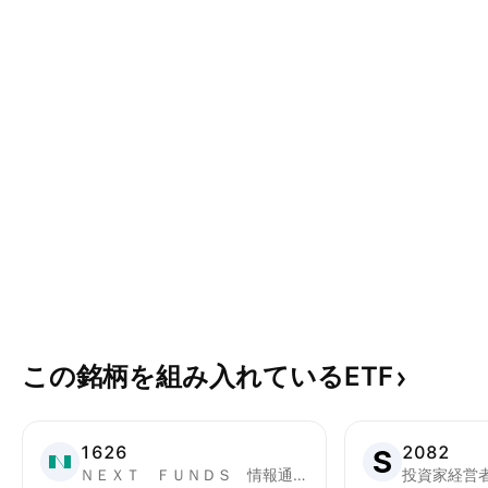
この銘柄を組み入れているETF
1626
2082
ＮＥＸＴ ＦＵＮＤＳ 情報通信・サービスその他（ＴＯＰＩＸ－１７）上場投信
投資家経営