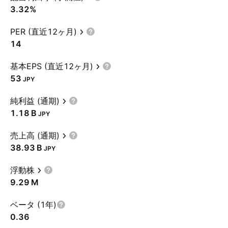
3.32%
PER (直近12ヶ月)
14
基本EPS (直近12ヶ月)
53
JPY
純利益 (通期)
‪1.18 B‬
JPY
売上高 (通期)
‪38.93 B‬
JPY
浮動株
‪9.29 M‬
ベータ (1年)
0.36