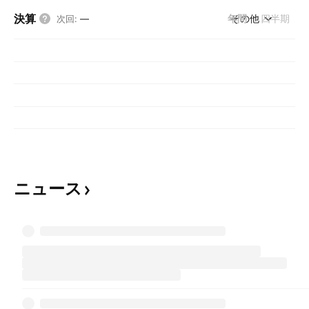
決算
年間
その他
四半期
次回
:
—
ニュース