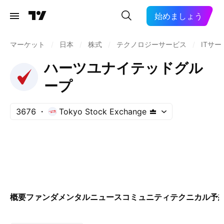
始めましょう
マーケット
/
日本
/
株式
/
テクノロジーサービス
/
ITサー
ハーツユナイテッドグル
ープ
3676
Tokyo Stock Exchange
概要
ファンダメンタル
ニュース
コミュニティ
テクニカル
予