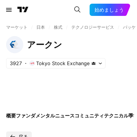
始めましょう
マーケット
/
日本
/
株式
/
テクノロジーサービス
/
パッケ
アークン
3927
Tokyo Stock Exchange
概要
ファンダメンタル
ニュース
コミュニティ
テクニカル
季
戻る