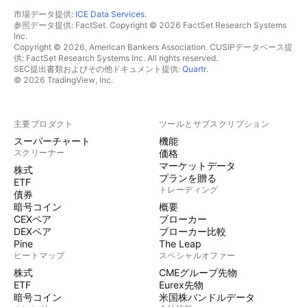
市場データ提供:
ICE Data Services
.
参照データ提供: FactSet. Copyright © 2026 FactSet Research Systems
Inc.
Copyright © 2026, American Bankers Association. CUSIPデータベース提
供: FactSet Research Systems Inc. All rights reserved.
SEC提出書類およびその他ドキュメント提供:
Quartr
.
© 2026 TradingView, Inc.
主要プロダクト
ツールとサブスクリプション
スーパーチャート
機能
スクリーナー
価格
マーケットデータ
株式
プランを贈る
ETF
トレーディング
債券
暗号コイン
概要
CEXペア
ブローカー
DEXペア
ブローカー比較
Pine
The Leap
ヒートマップ
スペシャルオファー
株式
CMEグループ先物
ETF
Eurex先物
暗号コイン
米国株バンドルデータ