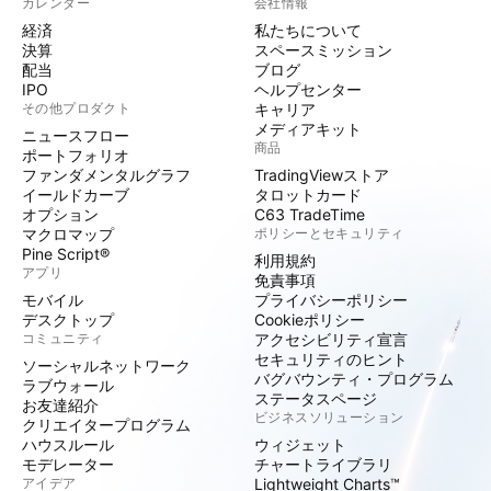
カレンダー
会社情報
経済
私たちについて
決算
スペースミッション
配当
ブログ
IPO
ヘルプセンター
その他プロダクト
キャリア
メディアキット
ニュースフロー
商品
ポートフォリオ
ファンダメンタルグラフ
TradingViewストア
イールドカーブ
タロットカード
オプション
C63 TradeTime
マクロマップ
ポリシーとセキュリティ
Pine Script®
利用規約
アプリ
免責事項
モバイル
プライバシーポリシー
デスクトップ
Cookieポリシー
コミュニティ
アクセシビリティ宣言
セキュリティのヒント
ソーシャルネットワーク
バグバウンティ・プログラム
ラブウォール
ステータスページ
お友達紹介
ビジネスソリューション
クリエイタープログラム
ハウスルール
ウィジェット
モデレーター
チャートライブラリ
アイデア
Lightweight Charts™