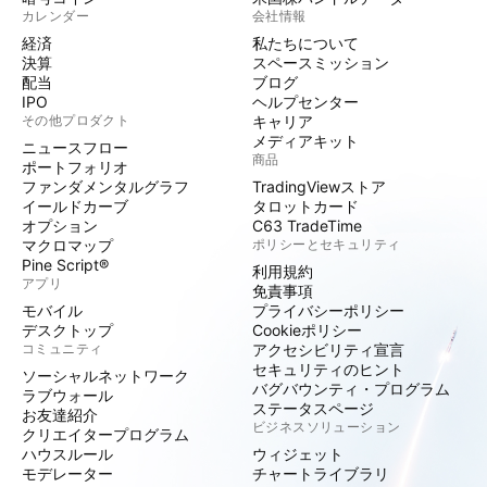
カレンダー
会社情報
経済
私たちについて
決算
スペースミッション
配当
ブログ
IPO
ヘルプセンター
その他プロダクト
キャリア
メディアキット
ニュースフロー
商品
ポートフォリオ
ファンダメンタルグラフ
TradingViewストア
イールドカーブ
タロットカード
オプション
C63 TradeTime
マクロマップ
ポリシーとセキュリティ
Pine Script®
利用規約
アプリ
免責事項
モバイル
プライバシーポリシー
デスクトップ
Cookieポリシー
コミュニティ
アクセシビリティ宣言
セキュリティのヒント
ソーシャルネットワーク
バグバウンティ・プログラム
ラブウォール
ステータスページ
お友達紹介
ビジネスソリューション
クリエイタープログラム
ハウスルール
ウィジェット
モデレーター
チャートライブラリ