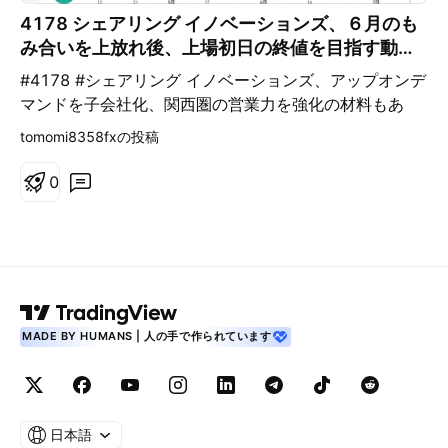
ン
4178 シェアリング イノベーションズ、６月のも
グ
み合いを上放れ後、上場初日の終値を目指す動き
か？
#4178 #シェアリング イノベーションズ、アップオンデ
マンドを子会社化、関西圏の営業力を強化の材料もあ
り、６月のもみ合いを上放れ後、上場初日の終値を目指
tomomi8358fxの投稿
す動きか？チャートは６月のもみ合いでエネルギーをた
め、上放れ中。
0
MADE BY HUMANS | 人の手で作られています
日本語