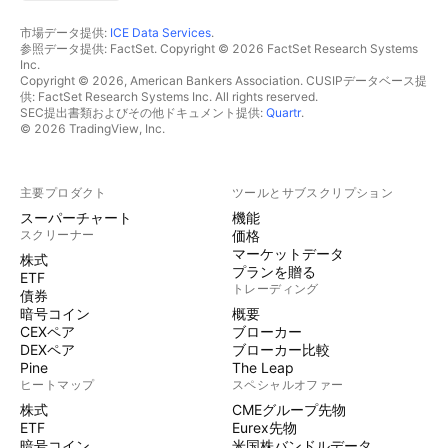
市場データ提供:
ICE Data Services
.
参照データ提供: FactSet. Copyright © 2026 FactSet Research Systems
Inc.
Copyright © 2026, American Bankers Association. CUSIPデータベース提
供: FactSet Research Systems Inc. All rights reserved.
SEC提出書類およびその他ドキュメント提供:
Quartr
.
© 2026 TradingView, Inc.
主要プロダクト
ツールとサブスクリプション
スーパーチャート
機能
スクリーナー
価格
マーケットデータ
株式
プランを贈る
ETF
トレーディング
債券
暗号コイン
概要
CEXペア
ブローカー
DEXペア
ブローカー比較
Pine
The Leap
ヒートマップ
スペシャルオファー
株式
CMEグループ先物
ETF
Eurex先物
暗号コイン
米国株バンドルデータ