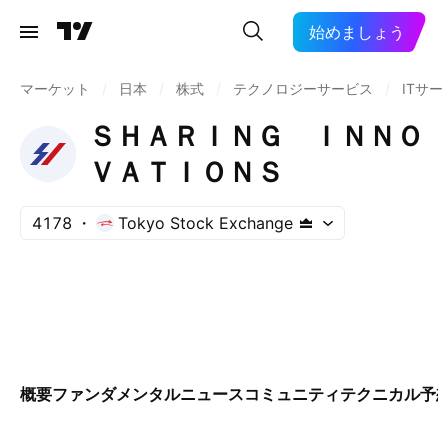
始めましょう
マーケット
/
日本
/
株式
/
テクノロジーサービス
/
ITサー
ＳＨＡＲＩＮＧ ＩＮＮＯ
ＶＡＴＩＯＮＳ
4178
Tokyo Stock Exchange
概要
ファンダメンタル
ニュース
コミュニティ
テクニカル
予