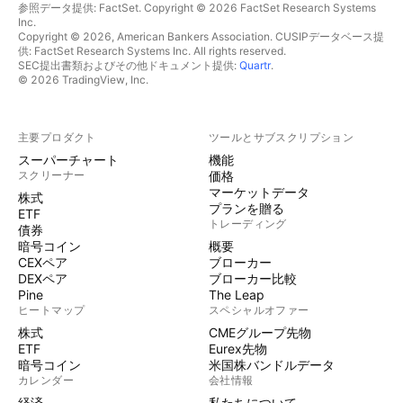
参照データ提供: FactSet. Copyright © 2026 FactSet Research Systems
Inc.
Copyright © 2026, American Bankers Association. CUSIPデータベース提
供: FactSet Research Systems Inc. All rights reserved.
SEC提出書類およびその他ドキュメント提供:
Quartr
.
© 2026 TradingView, Inc.
主要プロダクト
ツールとサブスクリプション
スーパーチャート
機能
スクリーナー
価格
マーケットデータ
株式
プランを贈る
ETF
トレーディング
債券
暗号コイン
概要
CEXペア
ブローカー
DEXペア
ブローカー比較
Pine
The Leap
ヒートマップ
スペシャルオファー
株式
CMEグループ先物
ETF
Eurex先物
暗号コイン
米国株バンドルデータ
カレンダー
会社情報
経済
私たちについて