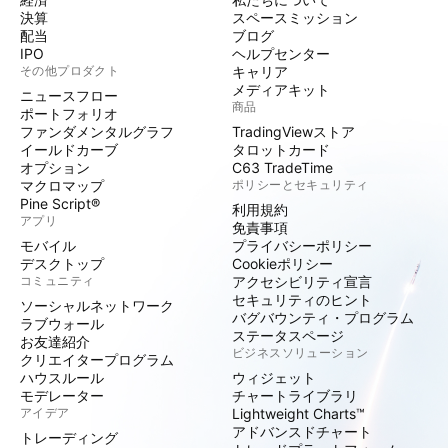
決算
スペースミッション
配当
ブログ
IPO
ヘルプセンター
その他プロダクト
キャリア
メディアキット
ニュースフロー
商品
ポートフォリオ
ファンダメンタルグラフ
TradingViewストア
イールドカーブ
タロットカード
オプション
C63 TradeTime
マクロマップ
ポリシーとセキュリティ
Pine Script®
利用規約
アプリ
免責事項
モバイル
プライバシーポリシー
デスクトップ
Cookieポリシー
コミュニティ
アクセシビリティ宣言
セキュリティのヒント
ソーシャルネットワーク
バグバウンティ・プログラム
ラブウォール
ステータスページ
お友達紹介
ビジネスソリューション
クリエイタープログラム
ハウスルール
ウィジェット
モデレーター
チャートライブラリ
アイデア
Lightweight Charts™
アドバンスドチャート
トレーディング