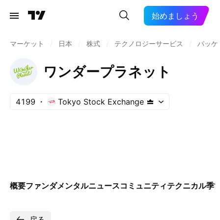
始めましょう
マーケット
/
日本
/
株式
/
テクノロジーサービス
/
パッケ
ワンダープラネット
4199
Tokyo Stock Exchange
概要
ファンダメンタル
ニュース
コミュニティ
テクニカル
季
戻る