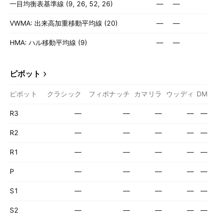
一目均衡表基準線 (9, 26, 52, 26)
—
—
VWMA: 出来高加重移動平均線 (20)
—
—
HMA: ハル移動平均線 (9)
—
—
ピボット
ピボット
クラシック
フィボナッチ
カマリラ
ウッディ
DM
R3
—
—
—
—
—
R2
—
—
—
—
—
R1
—
—
—
—
—
P
—
—
—
—
—
S1
—
—
—
—
—
S2
—
—
—
—
—