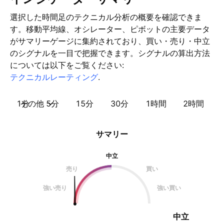
選択した時間足のテクニカル分析の概要を確認できま
す。移動平均線、オシレーター、ピボットの主要データ
がサマリーゲージに集約されており、買い・売り・中立
のシグナルを一目で把握できます。シグナルの算出方法
については以下をご覧ください:
テクニカルレーティング
.
1分
その他
5分
15分
30分
1時間
2時間
サマリー
中立
売り
買い
強い売り
強い買い
中立