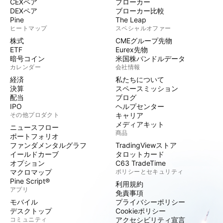
CEXペア
ブローカー
DEXペア
ブローカー比較
Pine
The Leap
ヒートマップ
スペシャルオファー
株式
CMEグループ先物
ETF
Eurex先物
暗号コイン
米国株バンドルデータ
カレンダー
会社情報
経済
私たちについて
決算
スペースミッション
配当
ブログ
IPO
ヘルプセンター
その他プロダクト
キャリア
メディアキット
ニュースフロー
商品
ポートフォリオ
ファンダメンタルグラフ
TradingViewストア
イールドカーブ
タロットカード
オプション
C63 TradeTime
マクロマップ
ポリシーとセキュリティ
Pine Script®
利用規約
アプリ
免責事項
モバイル
プライバシーポリシー
デスクトップ
Cookieポリシー
コミュニティ
アクセシビリティ宣言