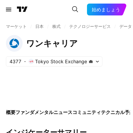
始めましょう
マーケット
/
日本
/
株式
/
テクノロジーサービス
/
データ
ワンキャリア
4377
Tokyo Stock Exchange
概要
ファンダメンタル
ニュース
コミュニティ
テクニカル
予
インジケーターサマリー