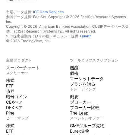
市場データ提供:
ICE Data Services
.
参照データ提供: FactSet. Copyright © 2026 FactSet Research Systems
Inc.
Copyright © 2026, American Bankers Association. CUSIPデータベース提
供: FactSet Research Systems Inc. All rights reserved.
SEC提出書類およびその他ドキュメント提供:
Quartr
.
© 2026 TradingView, Inc.
主要プロダクト
ツールとサブスクリプション
スーパーチャート
機能
スクリーナー
価格
マーケットデータ
株式
プランを贈る
ETF
トレーディング
債券
暗号コイン
概要
CEXペア
ブローカー
DEXペア
ブローカー比較
Pine
The Leap
ヒートマップ
スペシャルオファー
株式
CMEグループ先物
ETF
Eurex先物