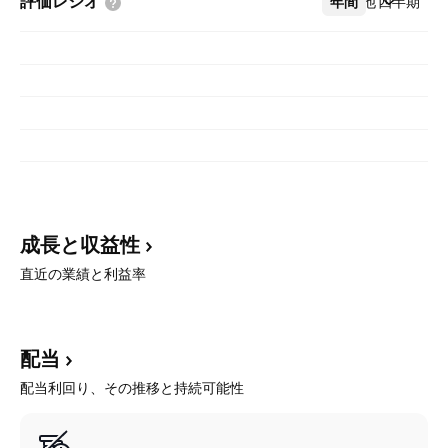
評価レシオ
年間
その他
四半期
成長と収益性
直近の業績と利益率
配当
配当利回り、その推移と持続可能性