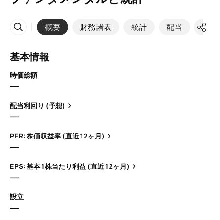
概要
財務諸表
統計
配当
決算
その他
基本情報
時価総額
—
配当利回り (予想)
—
PER: 株価収益率 (直近12ヶ月)
—
EPS: 基本1株当たり利益 (直近12ヶ月)
—
設立
—