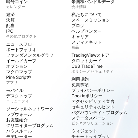
暗号コイン
米国株バンドルデータ
カレンダー
会社情報
経済
私たちについて
決算
スペースミッション
配当
ブログ
IPO
ヘルプセンター
その他プロダクト
キャリア
メディアキット
ニュースフロー
商品
ポートフォリオ
ファンダメンタルグラフ
TradingViewストア
イールドカーブ
タロットカード
オプション
C63 TradeTime
マクロマップ
ポリシーとセキュリティ
Pine Script®
利用規約
アプリ
免責事項
モバイル
プライバシーポリシー
デスクトップ
Cookieポリシー
コミュニティ
アクセシビリティ宣言
セキュリティのヒント
ソーシャルネットワーク
バグバウンティ・プログラム
ラブウォール
ステータスページ
お友達紹介
ビジネスソリューション
クリエイタープログラム
ハウスルール
ウィジェット
モデレーター
チャートライブラリ