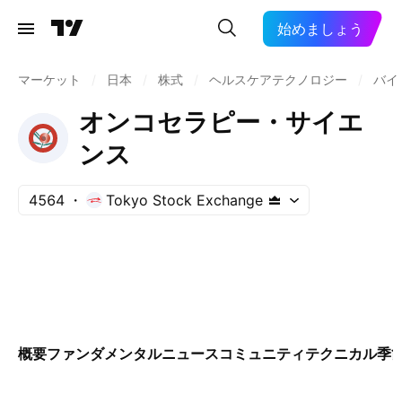
始めましょう
マーケット
/
日本
/
株式
/
ヘルスケアテクノロジー
/
バイ
オンコセラピー・サイエ
ンス
4564
Tokyo Stock Exchange
概要
ファンダメンタル
ニュース
コミュニティ
テクニカル
季