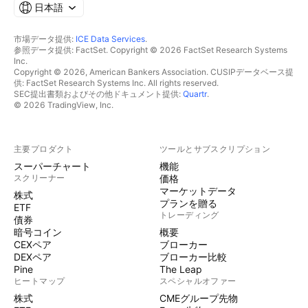
日本語
市場データ提供:
ICE Data Services
.
参照データ提供: FactSet. Copyright © 2026 FactSet Research Systems
Inc.
Copyright © 2026, American Bankers Association. CUSIPデータベース提
供: FactSet Research Systems Inc. All rights reserved.
SEC提出書類およびその他ドキュメント提供:
Quartr
.
© 2026 TradingView, Inc.
主要プロダクト
ツールとサブスクリプション
スーパーチャート
機能
スクリーナー
価格
マーケットデータ
株式
プランを贈る
ETF
トレーディング
債券
暗号コイン
概要
CEXペア
ブローカー
DEXペア
ブローカー比較
Pine
The Leap
ヒートマップ
スペシャルオファー
株式
CMEグループ先物