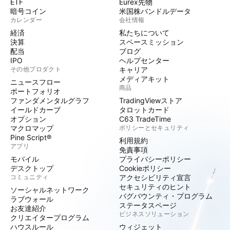
ETF
Eurex先物
暗号コイン
米国株バンドルデータ
カレンダー
会社情報
経済
私たちについて
決算
スペースミッション
配当
ブログ
IPO
ヘルプセンター
その他プロダクト
キャリア
メディアキット
ニュースフロー
商品
ポートフォリオ
ファンダメンタルグラフ
TradingViewストア
イールドカーブ
タロットカード
オプション
C63 TradeTime
マクロマップ
ポリシーとセキュリティ
Pine Script®
利用規約
アプリ
免責事項
モバイル
プライバシーポリシー
デスクトップ
Cookieポリシー
コミュニティ
アクセシビリティ宣言
セキュリティのヒント
ソーシャルネットワーク
バグバウンティ・プログラム
ラブウォール
ステータスページ
お友達紹介
ビジネスソリューション
クリエイタープログラム
ハウスルール
ウィジェット