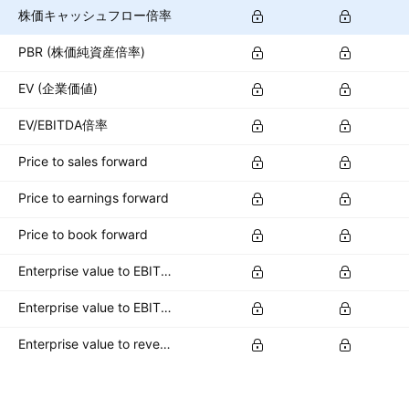
株価キャッシュフロー倍率
PBR (株価純資産倍率)
EV (企業価値)
EV/EBITDA倍率
Price to sales forward
Price to earnings forward
Price to book forward
Enterprise value to EBITDA forward
Enterprise value to EBIT forward
Enterprise value to revenue forward