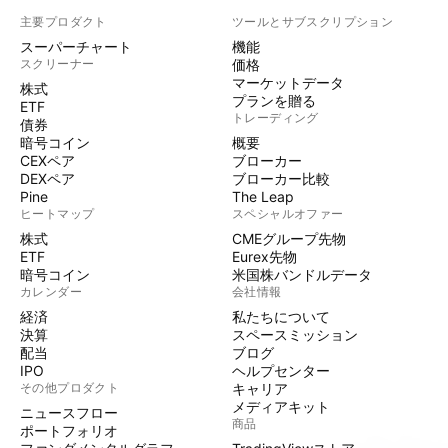
主要プロダクト
ツールとサブスクリプション
スーパーチャート
機能
スクリーナー
価格
マーケットデータ
株式
プランを贈る
ETF
トレーディング
債券
暗号コイン
概要
CEXペア
ブローカー
DEXペア
ブローカー比較
Pine
The Leap
ヒートマップ
スペシャルオファー
株式
CMEグループ先物
ETF
Eurex先物
暗号コイン
米国株バンドルデータ
カレンダー
会社情報
経済
私たちについて
決算
スペースミッション
配当
ブログ
IPO
ヘルプセンター
その他プロダクト
キャリア
メディアキット
ニュースフロー
商品
ポートフォリオ