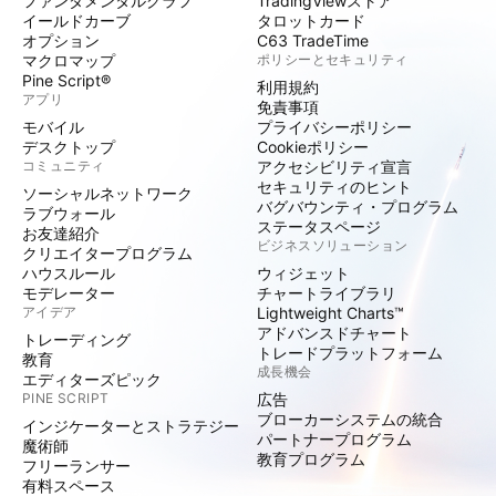
ファンダメンタルグラフ
TradingViewストア
イールドカーブ
タロットカード
オプション
C63 TradeTime
マクロマップ
ポリシーとセキュリティ
Pine Script®
利用規約
アプリ
免責事項
モバイル
プライバシーポリシー
デスクトップ
Cookieポリシー
コミュニティ
アクセシビリティ宣言
セキュリティのヒント
ソーシャルネットワーク
バグバウンティ・プログラム
ラブウォール
ステータスページ
お友達紹介
ビジネスソリューション
クリエイタープログラム
ハウスルール
ウィジェット
モデレーター
チャートライブラリ
アイデア
Lightweight Charts™
アドバンスドチャート
トレーディング
トレードプラットフォーム
教育
成長機会
エディターズピック
PINE SCRIPT
広告
ブローカーシステムの統合
インジケーターとストラテジー
パートナープログラム
魔術師
教育プログラム
フリーランサー
有料スペース