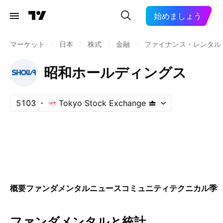
始めましょう
マーケット
/
日本
/
株式
/
金融
/
ファイナンス・レンタル
昭和ホールディングス
5103
Tokyo Stock Exchange
概要
ファンダメンタル
ニュース
コミュニティ
テクニカル
季
ファンダメンタルと統計