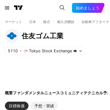
始めましょう
マーケット
/
日本
/
株式
/
耐久消費財
/
自動車アフターマ
住友ゴム工業
5110
Tokyo Stock Exchange
概要
ファンダメンタル
ニュース
コミュニティ
テクニカル
予
目標株価
予想・実績