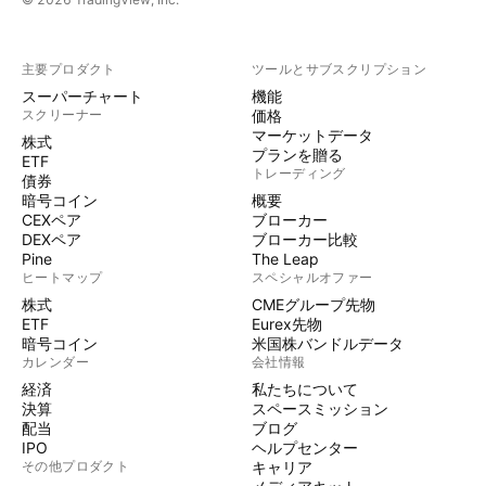
主要プロダクト
ツールとサブスクリプション
スーパーチャート
機能
スクリーナー
価格
マーケットデータ
株式
プランを贈る
ETF
トレーディング
債券
暗号コイン
概要
CEXペア
ブローカー
DEXペア
ブローカー比較
Pine
The Leap
ヒートマップ
スペシャルオファー
株式
CMEグループ先物
ETF
Eurex先物
暗号コイン
米国株バンドルデータ
カレンダー
会社情報
経済
私たちについて
決算
スペースミッション
配当
ブログ
IPO
ヘルプセンター
その他プロダクト
キャリア