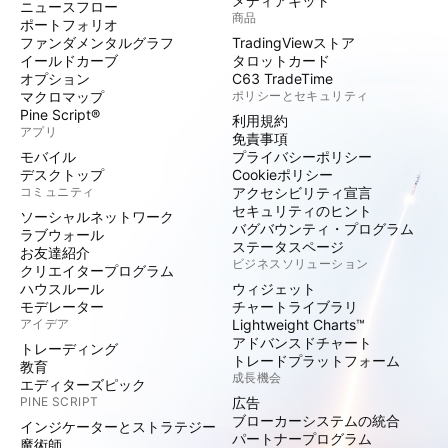
メディアキット
ニュースフロー
商品
ポートフォリオ
ファンダメンタルグラフ
TradingViewストア
イールドカーブ
タロットカード
オプション
C63 TradeTime
マクロマップ
ポリシーとセキュリティ
Pine Script®
利用規約
アプリ
免責事項
モバイル
プライバシーポリシー
デスクトップ
Cookieポリシー
コミュニティ
アクセシビリティ宣言
セキュリティのヒント
ソーシャルネットワーク
バグバウンティ・プログラム
ラブウォール
ステータスページ
お友達紹介
ビジネスソリューション
クリエイタープログラム
ハウスルール
ウィジェット
モデレーター
チャートライブラリ
アイデア
Lightweight Charts™
アドバンスドチャート
トレーディング
トレードプラットフォーム
教育
成長機会
エディターズピック
PINE SCRIPT
広告
ブローカーシステムの統合
インジケーターとストラテジー
パートナープログラム
魔術師