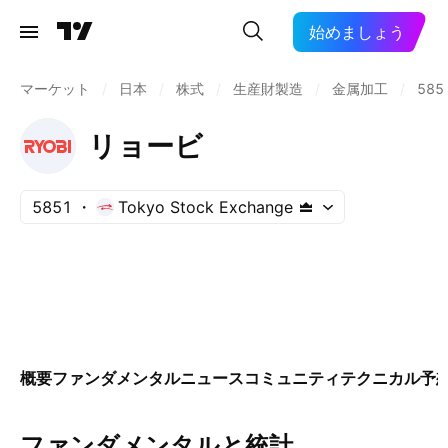
始めましょう
マーケット
/
日本
/
株式
/
生産財製造
/
金属加工
/
585
リョービ
5851
Tokyo Stock Exchange
概要
ファンダメンタル
ニュース
コミュニティ
テクニカル
予
ファンダメンタルと統計