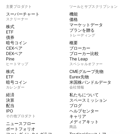
主要プロダクト
ツールとサブスクリプション
スーパーチャート
機能
スクリーナー
価格
マーケットデータ
株式
プランを贈る
ETF
トレーディング
債券
暗号コイン
概要
CEXペア
ブローカー
DEXペア
ブローカー比較
Pine
The Leap
ヒートマップ
スペシャルオファー
株式
CMEグループ先物
ETF
Eurex先物
暗号コイン
米国株バンドルデータ
カレンダー
会社情報
経済
私たちについて
決算
スペースミッション
配当
ブログ
IPO
ヘルプセンター
その他プロダクト
キャリア
メディアキット
ニュースフロー
商品
ポートフォリオ