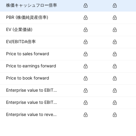
株価キャッシュフロー倍率
PBR (株価純資産倍率)
EV (企業価値)
EV/EBITDA倍率
Price to sales forward
Price to earnings forward
Price to book forward
Enterprise value to EBITDA forward
Enterprise value to EBIT forward
Enterprise value to revenue forward