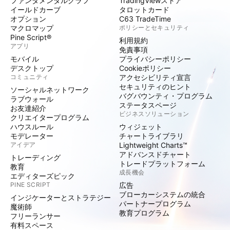
ファンダメンタルグラフ
TradingViewストア
イールドカーブ
タロットカード
オプション
C63 TradeTime
マクロマップ
ポリシーとセキュリティ
Pine Script®
利用規約
アプリ
免責事項
モバイル
プライバシーポリシー
デスクトップ
Cookieポリシー
コミュニティ
アクセシビリティ宣言
セキュリティのヒント
ソーシャルネットワーク
バグバウンティ・プログラム
ラブウォール
ステータスページ
お友達紹介
ビジネスソリューション
クリエイタープログラム
ハウスルール
ウィジェット
モデレーター
チャートライブラリ
アイデア
Lightweight Charts™
アドバンスドチャート
トレーディング
トレードプラットフォーム
教育
成長機会
エディターズピック
PINE SCRIPT
広告
ブローカーシステムの統合
インジケーターとストラテジー
パートナープログラム
魔術師
教育プログラム
フリーランサー
有料スペース