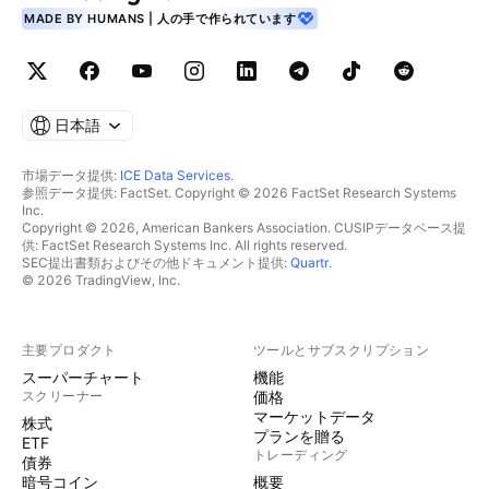
MADE BY HUMANS | 人の手で作られています
日本語
市場データ提供:
ICE Data Services
.
参照データ提供: FactSet. Copyright © 2026 FactSet Research Systems
Inc.
Copyright © 2026, American Bankers Association. CUSIPデータベース提
供: FactSet Research Systems Inc. All rights reserved.
SEC提出書類およびその他ドキュメント提供:
Quartr
.
© 2026 TradingView, Inc.
主要プロダクト
ツールとサブスクリプション
スーパーチャート
機能
スクリーナー
価格
マーケットデータ
株式
プランを贈る
ETF
トレーディング
債券
暗号コイン
概要