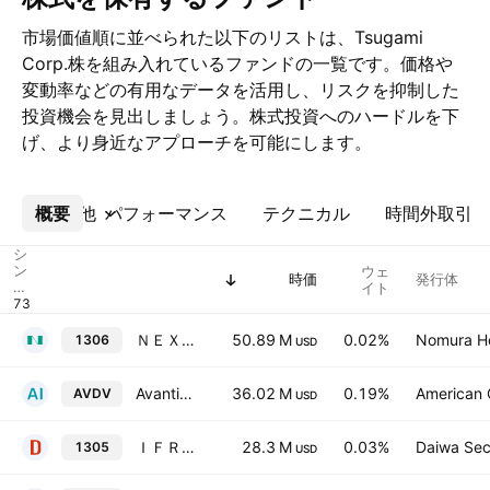
市場価値順に並べられた以下のリストは、Tsugami
Corp.株を組み入れているファンドの一覧です。価格や
変動率などの有用なデータを活用し、リスクを抑制した
投資機会を見出しましょう。株式投資へのハードルを下
げ、より身近なアプローチを可能にします。
概要
その他
パフォーマンス
テクニカル
時間外取引
シ
ン
ウェ
時価
発行体
ボ
イト
ル
ＮＥＸＴ ＦＵＮＤＳ ＴＯＰＩＸ連動型上場投信
50.89 M
0.02%
Nomura Ho
1306
USD
Avantis International Small Cap Value ETF
36.02 M
0.19%
American C
AVDV
USD
ＩＦＲＥＥＥＴＦ ＴＯＰＩＸ（年１回決算型）
28.3 M
0.03%
Daiwa Secu
1305
USD