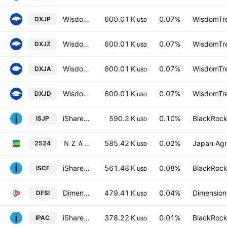
WisdomTree Japan Equity UCITS ETF GBP Hedged
600.01 K
0.07%
WisdomTre
DXJP
USD
WisdomTree Japan Equity UCITS ETF JPY Acc
600.01 K
0.07%
WisdomTre
DXJZ
USD
WisdomTree Japan Equity UCITS ETF AccumHedged USD
600.01 K
0.07%
WisdomTre
DXJA
USD
WisdomTree Japan Equity UCITS ETF - CHF Hedged Acc
600.01 K
0.07%
WisdomTre
DXJD
USD
iShares MSCI Japan Small Cap UCITS ETF
590.2 K
0.10%
BlackRock,
ISJP
USD
ＮＺＡＭ 上場投信 ＴＯＰＩＸ
585.42 K
0.02%
Japan Agr
2524
USD
iShares International SmallCap Equity Factor ETF
561.48 K
0.08%
BlackRock,
ISCF
USD
Dimensional International Sustainability Core 1 ETF
479.41 K
0.04%
Dimensiona
DFSI
USD
iShares Core MSCI Pacific ETF
378.22 K
0.01%
BlackRock,
IPAC
USD