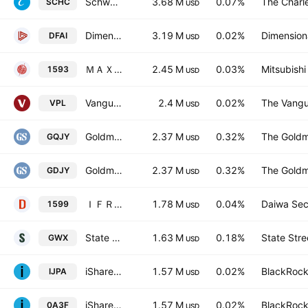
Schwab International Small-Cap Equity ETF
3.68 M
0.07%
The Charl
SCHC
USD
Dimensional International Core Equity Market ETF
3.19 M
0.02%
Dimensiona
DFAI
USD
ＭＡＸＩＳ ＪＰＸ日経インデックス４００上場投信
2.45 M
0.03%
Mitsubishi
1593
USD
Vanguard FTSE Pacific ETF
2.4 M
0.02%
The Vangu
VPL
USD
Goldman Sachs Alpha Enhanced Japan Equity Active UCITS ETF AccumJPY
2.37 M
0.32%
The Goldm
GQJY
USD
Goldman Sachs ETF ICAV - Goldman Sachs Alpha Enhanced Japan Equity Active UCITS ETF JPY
2.37 M
0.32%
The Goldm
GDJY
USD
ＩＦＲＥＥＥＴＦ ＪＰＸ日経４００
1.78 M
0.04%
Daiwa Secu
1599
USD
State Street SPDR S&P International Small Cap ETF
1.63 M
0.18%
State Stre
GWX
USD
iShares Core MSCI Japan IMI UCITS ETF
1.57 M
0.02%
BlackRock,
IJPA
USD
iShares Core MSCI Japan IMI UCITS ETF
1.57 M
0.02%
BlackRock,
0A3F
USD