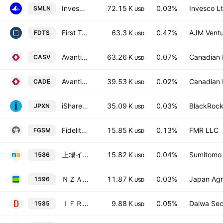
Invesco JPX-Nikkei 400 UCITS ETF
72.15 K
0.03%
Invesco Lt
SMLN
USD
First Trust Developed Markets ex-US Small Cap AlphaDEX Fund
63.3 K
0.47%
AJM Ventu
FDTS
USD
Avantis CIBC Global Small Cap Value ETF Common Units Trust Units
63.26 K
0.07%
Canadian 
CASV
USD
Avantis CIBC International Equity ETF Common Units Trust Units
39.53 K
0.02%
Canadian 
CADE
USD
iShares JPX-Nikkei 400 ETF
35.09 K
0.03%
BlackRock,
JPXN
USD
Fidelity Global Small-Mid Cap Equity Fund ETF Series units Trust Units
15.85 K
0.13%
FMR LLC
FGSM
USD
上場インデックスファンドＴＯＰＩＸ ＥＸ－ＦＩＮＡＮＣＩＡＬＳ
15.82 K
0.04%
Sumitomo M
1586
USD
ＮＺＡＭ 上場投信 ＴＯＰＩＸ ＥＸ－ＦＩＮＡＮＣＩＡＬＳ
11.87 K
0.03%
Japan Agr
1596
USD
ＩＦＲＥＥＥＴＦ ＴＯＰＩＸ ＥＸ－ＦＩＮＡＮＣＩＡＬＳ
9.88 K
0.05%
Daiwa Secu
1585
USD