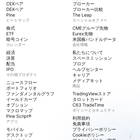
CEXペア
ブローカー
DEXペア
ブローカー比較
Pine
The Leap
ヒートマップ
スペシャルオファー
株式
CMEグループ先物
ETF
Eurex先物
暗号コイン
米国株バンドルデータ
カレンダー
会社情報
経済
私たちについて
決算
スペースミッション
配当
ブログ
IPO
ヘルプセンター
その他プロダクト
キャリア
メディアキット
ニュースフロー
商品
ポートフォリオ
ファンダメンタルグラフ
TradingViewストア
イールドカーブ
タロットカード
オプション
C63 TradeTime
マクロマップ
ポリシーとセキュリティ
Pine Script®
利用規約
アプリ
免責事項
モバイル
プライバシーポリシー
デスクトップ
Cookieポリシー