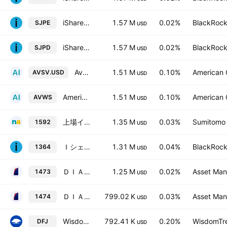
iShares Core MSCI Japan IMI UCITS ETF EUR Hedged Accum
1.57 M
0.02%
BlackRock,
SJPE
USD
iShares Core MSCI Japan IMI UCITS ETF
1.57 M
0.02%
BlackRock,
SJPD
USD
Avantis Global Small Cap Value UCITS ETF Accum I USD
1.51 M
0.10%
American C
AVSV.USD
USD
American Century ICAV - Avantis Global Small Cap Value UCITS ETF AccumUSD
1.51 M
0.10%
American C
AVWS
USD
上場インデックスファンドＪＰＸ日経インデックス４００
1.35 M
0.03%
Sumitomo M
1592
USD
Ｉシェアーズ ＪＰＸ日経４００ ＥＴＦ
1.31 M
0.04%
BlackRock,
1364
USD
ＤＩＡＭ ＥＴＦ トピックス
1.25 M
0.02%
Asset Man
1473
USD
ＤＩＡＭ ＥＴＦ ＪＰＸ日経４００
799.02 K
0.03%
Asset Man
1474
USD
WisdomTree Japan SmallCap Dividend Fund
792.41 K
0.20%
WisdomTre
DFJ
USD