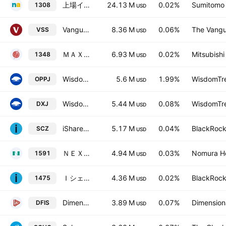
上場インデックスファンドＴＯＰＩＸ
24.13 M
0.02%
Sumitomo M
1308
USD
Vanguard FTSE All-World ex-US Small-Cap ETF
8.36 M
0.06%
The Vangu
VSS
USD
ＭＡＸＩＳ トピックス上場投信
6.93 M
0.02%
Mitsubishi
1348
USD
WisdomTree Japan Opportunities Fund
5.6 M
1.99%
WisdomTre
OPPJ
USD
WisdomTree Japan Hedged Equity Fund
5.44 M
0.08%
WisdomTre
DXJ
USD
iShares MSCI EAFE Small-Cap ETF
5.17 M
0.04%
BlackRock,
SCZ
USD
ＮＥＸＴ ＦＵＮＤＳ ＪＰＸ日経インデックス４００連動型上場投信
4.94 M
0.03%
Nomura Ho
1591
USD
Ｉシェアーズ・コア ＴＯＰＩＸ ＥＴＦ
4.36 M
0.02%
BlackRock,
1475
USD
Dimensional International Small Cap ETF
3.89 M
0.07%
Dimensiona
DFIS
USD