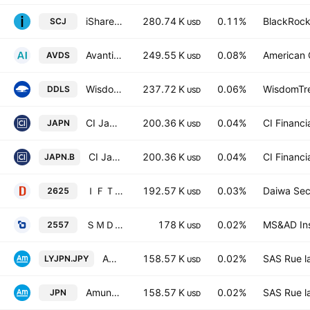
iShares MSCI Japan Small-Cap ETF
280.74 K
0.11%
BlackRock,
SCJ
USD
Avantis International Small Cap Equity ETF
249.55 K
0.08%
American C
AVDS
USD
WisdomTree Dynamic International SmallCap Equity Fund
237.72 K
0.06%
WisdomTre
DDLS
USD
CI Japan Equity Index ETF Trust Units Hedged
200.36 K
0.04%
CI Financi
JAPN
USD
CI Japan Equity Index ETF Trust Units Non Hedged
200.36 K
0.04%
CI Financi
JAPN.B
USD
ＩＦＴＰＸ年４
192.57 K
0.03%
Daiwa Secu
2625
USD
ＳＭＤＡＭトピックス
178 K
0.02%
MS&AD Ins
2557
USD
Amundi Japan TOPIX II UCITS ETF -Dist JPY-
158.57 K
0.02%
SAS Rue l
LYJPN.JPY
USD
Amundi Japan TOPIX II UCITS ETF -Dist EUR-
158.57 K
0.02%
SAS Rue l
JPN
USD