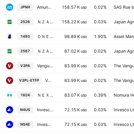
Amundi Japan TOPIX II UCITS ETF -Daily Hedged to EUR - Dist-
158.57 K
0.02%
SAS Rue l
JPNH
USD
ＮＺＡＭ ４００
158.22 K
0.03%
Japan Agr
2526
USD
ＯＮＥ・中小型
98.89 K
1.90%
Asset Man
1493
USD
ＮＺＡＭ カーボン
87.02 K
0.02%
Japan Agr
2567
USD
Vanguard ESG Developed Asia Pacific All Cap UCITS ETF Accum USD-Acc
83.99 K
0.02%
The Vangu
V3PA
USD
Vanguard ESG Developed Asia Pacific All Cap UCITS ETF USD
83.99 K
0.02%
The Vangu
V3PL-ETFP
USD
ＮＥＸＴ ＦＵＮＤＳ 機械（ＴＯＰＩＸ－１７）上場投信
83.07 K
0.39%
Nomura Ho
1624
USD
Invesco JPX-Nikkei 400 UCITS ETF
72.15 K
0.03%
Invesco Lt
N4US
USD
Invesco JPX-Nikkei 400 UCITS ETF
72.15 K
0.03%
Invesco Lt
NS4E
USD