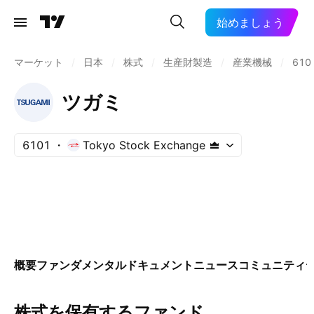
始めましょう
マーケット
/
日本
/
株式
/
生産財製造
/
産業機械
/
610
ツガミ
6101
Tokyo Stock Exchange
概要
ファンダメンタル
ドキュメント
ニュース
コミュニティ
株式を保有するファンド