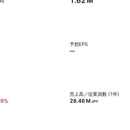
‪1.62 M‬
PY
予想EPS
—
売上高／従業員数 (1年)
29%
‪28.46 M‬
JPY