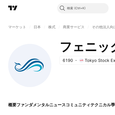
検索
マーケット
/
日本
/
株式
/
商業サービス
/
その他法人向
フェニッ
6190
Tokyo Stock E
概要
ファンダメンタル
ニュース
コミュニティ
テクニカル
季