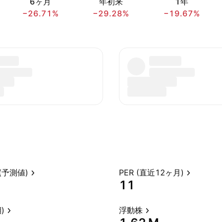
6ヶ月
年初来
1年
−26.71%
−29.28%
−19.67%
(予測値)
PER (直近12ヶ月)
11
)
浮動株