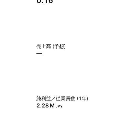
0.16
売上高 (予想)
—
純利益／従業員数 (1年)
‪2.28 M‬
JPY