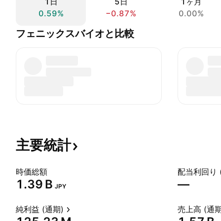
1日
5日
1ヶ月
0.59%
−0.87%
0.00%
フェニックスバイオと比較
主要統計
時価総額
配当利回り 
‪1.39 B‬
—
JPY
純利益 (通期)
売上高 (通期