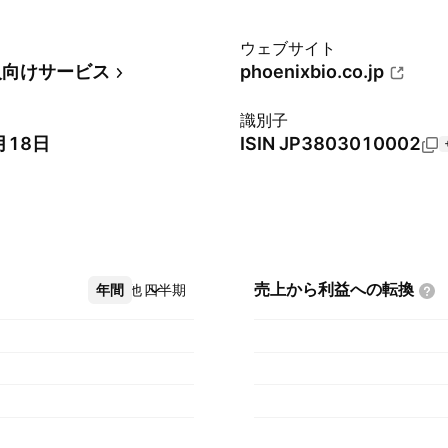
ウェブサイト
人向けサービス
phoenixbio.co.jp
識別子
月18日
ISIN
JP3803010002
売上から利益への転換
年間
その他
四半期