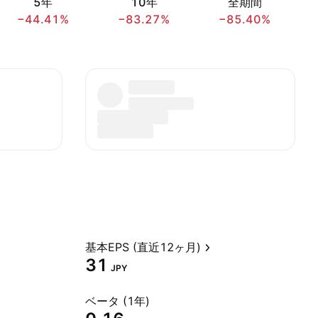
5年
10年
全期間
−44.41%
−83.27%
−85.40%
基本EPS (直近12ヶ月)
31
JPY
ベータ (1年)