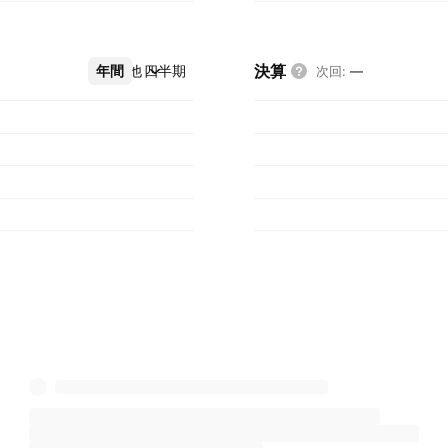
決算
年間
その他
四半期
次回
:
—