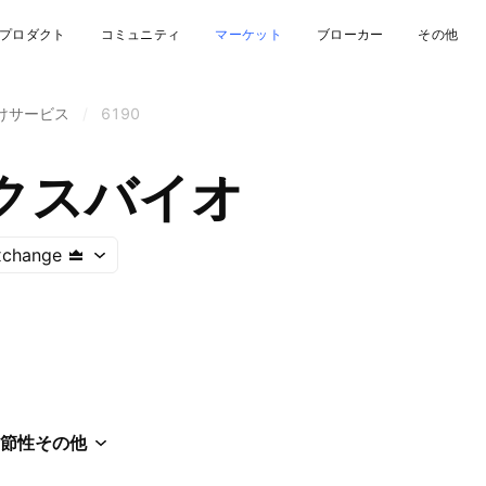
プロダクト
コミュニティ
マーケット
ブローカー
その他
けサービス
/
6190
クスバイオ
xchange
節性
その他