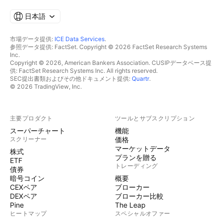
日本語
市場データ提供:
ICE Data Services
.
参照データ提供: FactSet. Copyright © 2026 FactSet Research Systems
Inc.
Copyright © 2026, American Bankers Association. CUSIPデータベース提
供: FactSet Research Systems Inc. All rights reserved.
SEC提出書類およびその他ドキュメント提供:
Quartr
.
© 2026 TradingView, Inc.
主要プロダクト
ツールとサブスクリプション
スーパーチャート
機能
スクリーナー
価格
マーケットデータ
株式
プランを贈る
ETF
トレーディング
債券
暗号コイン
概要
CEXペア
ブローカー
DEXペア
ブローカー比較
Pine
The Leap
ヒートマップ
スペシャルオファー