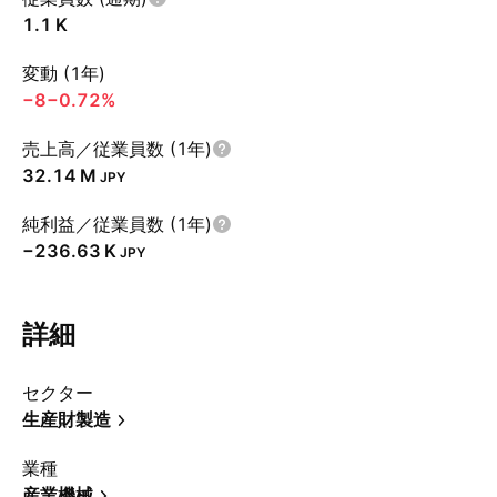
‪1.1 K‬
変動 (1年)
−8
−0.72%
売上高／従業員数 (1年)
‪32.14 M‬
JPY
純利益／従業員数 (1年)
‪−236.63 K‬
JPY
詳細
セクター
生産財製造
業種
産業機械