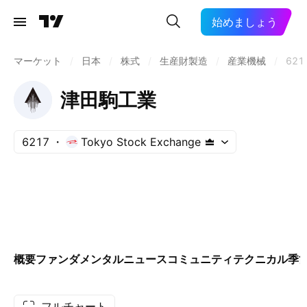
始めましょう
マーケット
/
日本
/
株式
/
生産財製造
/
産業機械
/
621
津田駒工業
6217
Tokyo Stock Exchange
概要
ファンダメンタル
ニュース
コミュニティ
テクニカル
季
フルチャート