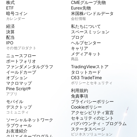
株式
CMEグループ先物
ETF
Eurex先物
暗号コイン
米国株バンドルデータ
カレンダー
会社情報
経済
私たちについて
決算
スペースミッション
配当
ブログ
IPO
ヘルプセンター
その他プロダクト
キャリア
メディアキット
ニュースフロー
商品
ポートフォリオ
ファンダメンタルグラフ
TradingViewストア
イールドカーブ
タロットカード
オプション
C63 TradeTime
マクロマップ
ポリシーとセキュリティ
Pine Script®
利用規約
アプリ
免責事項
モバイル
プライバシーポリシー
デスクトップ
Cookieポリシー
コミュニティ
アクセシビリティ宣言
セキュリティのヒント
ソーシャルネットワーク
バグバウンティ・プログラム
ラブウォール
ステータスページ
お友達紹介
ビジネスソリューション
クリエイタープログラム