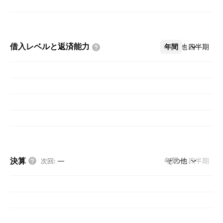
借入レベルと返済能力
年間
その他
四半期
決算
年間
その他
四半期
次回
:
—