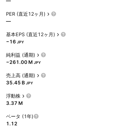
—
PER (直近12ヶ月)
—
基本EPS (直近12ヶ月)
−16
JPY
純利益 (通期)
‪−261.00 M‬
JPY
売上高 (通期)
‪35.45 B‬
JPY
浮動株
‪3.37 M‬
ベータ (1年)
1.12