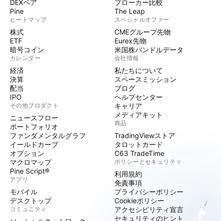
DEXペア
ブローカー比較
Pine
The Leap
ヒートマップ
スペシャルオファー
株式
CMEグループ先物
ETF
Eurex先物
暗号コイン
米国株バンドルデータ
カレンダー
会社情報
経済
私たちについて
決算
スペースミッション
配当
ブログ
IPO
ヘルプセンター
その他プロダクト
キャリア
メディアキット
ニュースフロー
商品
ポートフォリオ
ファンダメンタルグラフ
TradingViewストア
イールドカーブ
タロットカード
オプション
C63 TradeTime
マクロマップ
ポリシーとセキュリティ
Pine Script®
利用規約
アプリ
免責事項
モバイル
プライバシーポリシー
デスクトップ
Cookieポリシー
コミュニティ
アクセシビリティ宣言
セキュリティのヒント