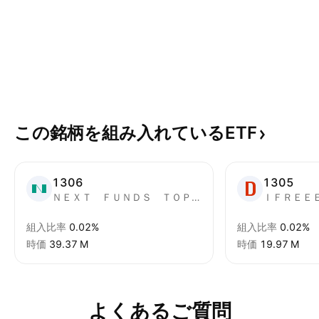
この銘柄を組み入れているETF
1306
1305
ＮＥＸＴ ＦＵＮＤＳ ＴＯＰＩＸ連動型上場投信
組入比率
0.02%
組入比率
0.02%
時価
‪39.37 M‬
時価
‪19.97 M‬
よくあるご質問