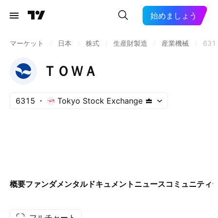
始めましょう
マーケット
/
日本
/
株式
/
生産財製造
/
産業機械
/
631
ＴＯＷＡ
6315
Tokyo Stock Exchange
概要
ファンダメンタル
ドキュメント
ニュース
コミュニティ
フルチャート