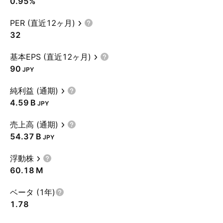
0.95%
PER (直近12ヶ月)
32
基本EPS (直近12ヶ月)
90
JPY
純利益 (通期)
‪4.59 B‬
JPY
売上高 (通期)
‪54.37 B‬
JPY
浮動株
‪60.18 M‬
ベータ (1年)
1.78