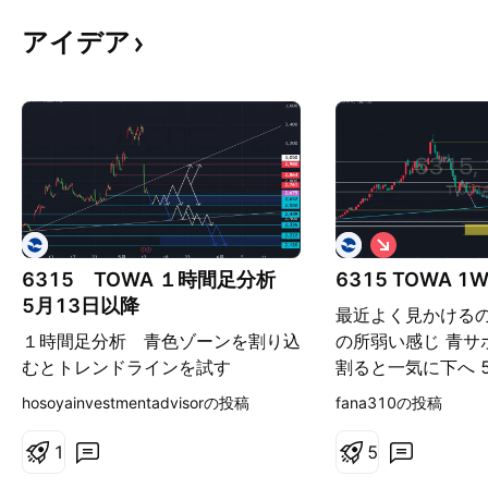
アイデア
シ
ョ
6315 TOWA １時間足分析
6315 TOWA 1
ー
ト
5月13日以降
最近よく見かけるの
１時間足分析 青色ゾーンを割り込
の所弱い感じ 青サ
むとトレンドラインを試す
割ると一気に下へ 5
めて2100ほどが
hosoyainvestmentadvisorの投稿
fana310の投稿
なれば上に向かえそ
な？
1
5