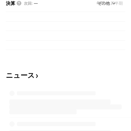
決算
年間
その他
四半期
次回
:
—
ニュース