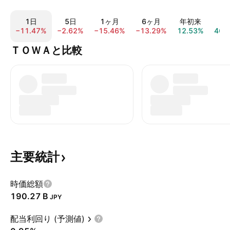
1日
5日
1ヶ月
6ヶ月
年初来
1
−11.47%
−2.62%
−15.46%
−13.29%
12.53%
46.
ＴＯＷＡと比較
主要統計
時価総額
‪190.27 B‬
JPY
配当利回り (予測値)