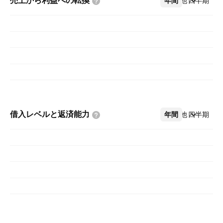
売上から利益への転換
年間
その他
四半期
借入レベルと返済能力
年間
その他
四半期