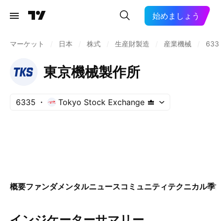
始めましょう
マーケット
/
日本
/
株式
/
生産財製造
/
産業機械
/
633
東京機械製作所
6335
Tokyo Stock Exchange
概要
ファンダメンタル
ニュース
コミュニティ
テクニカル
季
インジケーターサマリー