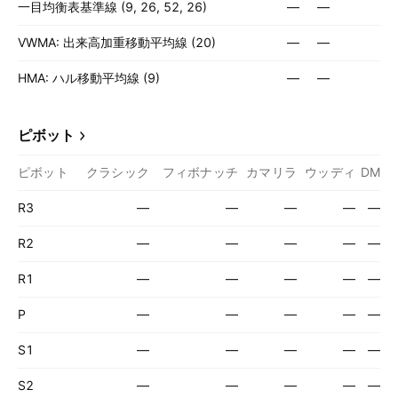
一目均衡表基準線 (9, 26, 52, 26)
—
—
VWMA: 出来高加重移動平均線 (20)
—
—
HMA: ハル移動平均線 (9)
—
—
ピボット
ピボット
クラシック
フィボナッチ
カマリラ
ウッディ
DM
R3
—
—
—
—
—
R2
—
—
—
—
—
R1
—
—
—
—
—
P
—
—
—
—
—
S1
—
—
—
—
—
S2
—
—
—
—
—