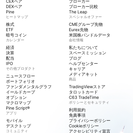
CEXペア
ブローカー
DEXペア
ブローカー比較
Pine
The Leap
ヒートマップ
スペシャルオファー
株式
CMEグループ先物
ETF
Eurex先物
暗号コイン
米国株バンドルデータ
カレンダー
会社情報
経済
私たちについて
決算
スペースミッション
配当
ブログ
IPO
ヘルプセンター
その他プロダクト
キャリア
メディアキット
ニュースフロー
商品
ポートフォリオ
ファンダメンタルグラフ
TradingViewストア
イールドカーブ
タロットカード
オプション
C63 TradeTime
マクロマップ
ポリシーとセキュリティ
Pine Script®
利用規約
アプリ
免責事項
モバイル
プライバシーポリシー
デスクトップ
Cookieポリシー
コミュニティ
アクセシビリティ宣言