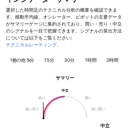
選択した時間足のテクニカル分析の概要を確認できま
す。移動平均線、オシレーター、ピボットの主要データ
がサマリーゲージに集約されており、買い・売り・中立
のシグナルを一目で把握できます。シグナルの算出方法
については以下をご覧ください:
テクニカルレーティング
.
1分
その他
5分
15分
30分
1時間
2時間
サマリー
中立
売り
買い
強い売り
強い買い
中立