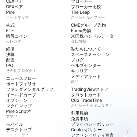
CEXペア
ブローカー
DEXペア
ブローカー比較
Pine
The Leap
ヒートマップ
スペシャルオファー
株式
CMEグループ先物
ETF
Eurex先物
暗号コイン
米国株バンドルデータ
カレンダー
会社情報
経済
私たちについて
決算
スペースミッション
配当
ブログ
IPO
ヘルプセンター
その他プロダクト
キャリア
メディアキット
ニュースフロー
商品
ポートフォリオ
ファンダメンタルグラフ
TradingViewストア
イールドカーブ
タロットカード
オプション
C63 TradeTime
マクロマップ
ポリシーとセキュリティ
Pine Script®
利用規約
アプリ
免責事項
モバイル
プライバシーポリシー
デスクトップ
Cookieポリシー
コミュニティ
アクセシビリティ宣言