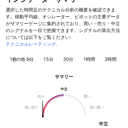
選択した時間足のテクニカル分析の概要を確認できま
す。移動平均線、オシレーター、ピボットの主要データ
がサマリーゲージに集約されており、買い・売り・中立
のシグナルを一目で把握できます。シグナルの算出方法
については以下をご覧ください:
テクニカルレーティング
.
1分
その他
5分
15分
30分
1時間
2時間
サマリー
中立
売り
買い
強い売り
強い買い
中立