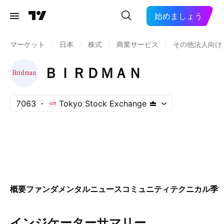
始めましょう
マーケット
/
日本
/
株式
/
商業サービス
/
その他法人向け
ＢＩＲＤＭＡＮ
7063
Tokyo Stock Exchange
概要
ファンダメンタル
ニュース
コミュニティ
テクニカル
季
インジケーターサマリー