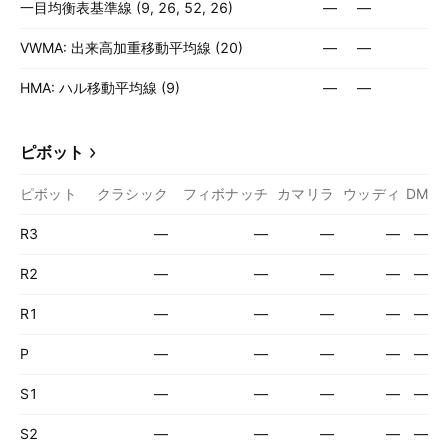
一目均衡表基準線 (9, 26, 52, 26)
—
—
VWMA: 出来高加重移動平均線 (20)
—
—
HMA: ハル移動平均線 (9)
—
—
ピボット
ピボット
クラシック
フィボナッチ
カマリラ
ウッディ
DM
R3
—
—
—
—
—
R2
—
—
—
—
—
R1
—
—
—
—
—
P
—
—
—
—
—
S1
—
—
—
—
—
S2
—
—
—
—
—