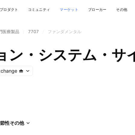
プロダクト
コミュニティ
マーケット
ブローカー
その他
門医療製品
/
7707
/
ファンダメンタル
ョン・システム・サ
xchange
節性
その他