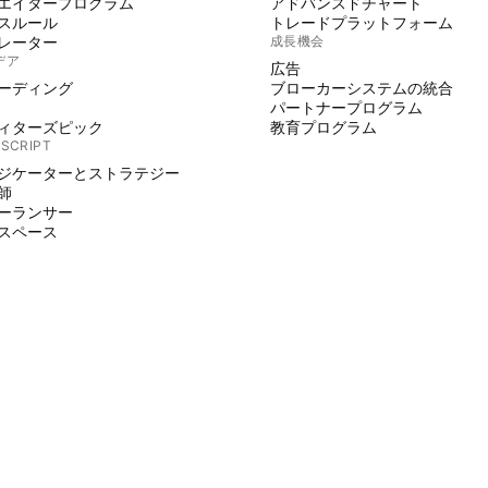
エイタープログラム
アドバンスドチャート
スルール
トレードプラットフォーム
レーター
成長機会
デア
広告
ーディング
ブローカーシステムの統合
パートナープログラム
ィターズピック
教育プログラム
 SCRIPT
ジケーターとストラテジー
師
ーランサー
スペース