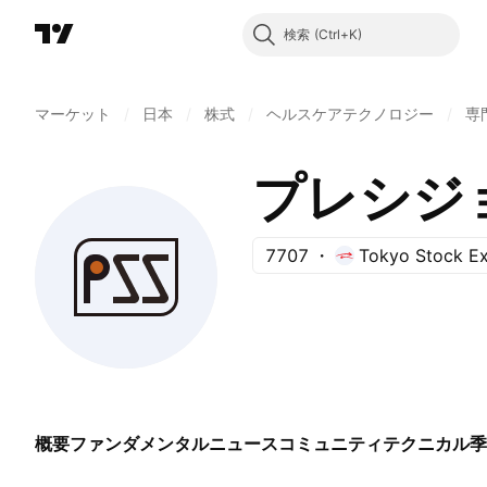
検索
マーケット
/
日本
/
株式
/
ヘルスケアテクノロジー
/
専
プレシジ
7707
Tokyo Stock E
概要
ファンダメンタル
ニュース
コミュニティ
テクニカル
季