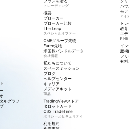
プランを贈る
クリ
トレーディング
ハウ
モデ
概要
アイ
ブローカー
ブローカー比較
トレ
The Leap
教育
スペシャルオファー
エデ
PINE
CMEグループ先物
Eurex先物
イン
米国株バンドルデータ
魔術
会社情報
フリ
有料
私たちについて
スペースミッション
ブログ
ヘルプセンター
クト
キャリア
メディアキット
ー
商品
オ
タルグラフ
TradingViewストア
ブ
タロットカード
C63 TradeTime
ポリシーとセキュリティ
利用規約
免責事項