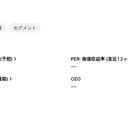
算
セグメント
(予想)
PER: 株価収益率 (直近12ヶ
—
通期)
CEO
—