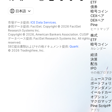
ETF
債券
日本語
暗号コイン
CEXペア
DEXペア
市場データ提供:
ICE Data Services
.
Pine
参照データ提供: FactSet. Copyright © 2026 FactSet
ヒートマップ
Research Systems Inc.
Copyright © 2026, American Bankers Association. CUSIP
株式
データベース提供: FactSet Research Systems Inc. All rights
ETF
reserved.
暗号コイン
SEC提出書類およびその他ドキュメント提供:
Quartr
.
カレンダー
© 2026 TradingView, Inc.
経済
決算
配当
IPO
その他プロダ
ニュースフロ
ポートフォリ
ファンダメン
イールドカー
オプション
マクロマップ
Pine Script®
アプリ