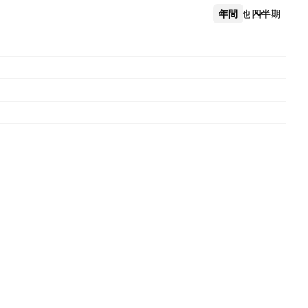
年間
その他
四半期