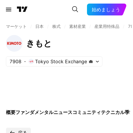
始めましょう
マーケット
/
日本
/
株式
/
素材産業
/
産業用特殊品
/
7
きもと
7908
Tokyo Stock Exchange
概要
ファンダメンタル
ニュース
コミュニティ
テクニカル
季
戻る