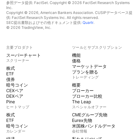
参照データ提供: FactSet. Copyright © 2026 FactSet Research Systems
Inc.
Copyright © 2026, American Bankers Association. CUSIPデータベース提
供: FactSet Research Systems Inc. All rights reserved.
SEC提出書類およびその他ドキュメント提供:
Quartr
.
© 2026 TradingView, Inc.
主要プロダクト
ツールとサブスクリプション
スーパーチャート
機能
スクリーナー
価格
マーケットデータ
株式
プランを贈る
ETF
トレーディング
債券
暗号コイン
概要
CEXペア
ブローカー
DEXペア
ブローカー比較
Pine
The Leap
ヒートマップ
スペシャルオファー
株式
CMEグループ先物
ETF
Eurex先物
暗号コイン
米国株バンドルデータ
カレンダー
会社情報
経済
私たちについて