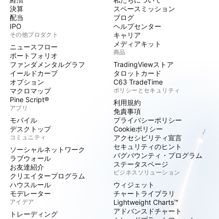
決算
スペースミッション
配当
ブログ
IPO
ヘルプセンター
その他プロダクト
キャリア
メディアキット
ニュースフロー
商品
ポートフォリオ
ファンダメンタルグラフ
TradingViewストア
イールドカーブ
タロットカード
オプション
C63 TradeTime
マクロマップ
ポリシーとセキュリティ
Pine Script®
利用規約
アプリ
免責事項
モバイル
プライバシーポリシー
デスクトップ
Cookieポリシー
コミュニティ
アクセシビリティ宣言
セキュリティのヒント
ソーシャルネットワーク
バグバウンティ・プログラム
ラブウォール
ステータスページ
お友達紹介
ビジネスソリューション
クリエイタープログラム
ハウスルール
ウィジェット
モデレーター
チャートライブラリ
アイデア
Lightweight Charts™
アドバンスドチャート
トレーディング