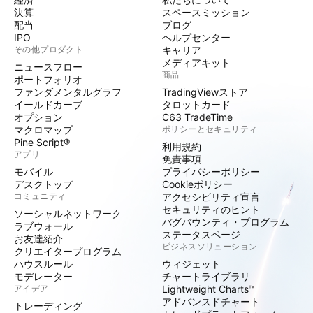
決算
スペースミッション
配当
ブログ
IPO
ヘルプセンター
その他プロダクト
キャリア
メディアキット
ニュースフロー
商品
ポートフォリオ
ファンダメンタルグラフ
TradingViewストア
イールドカーブ
タロットカード
オプション
C63 TradeTime
マクロマップ
ポリシーとセキュリティ
Pine Script®
利用規約
アプリ
免責事項
モバイル
プライバシーポリシー
デスクトップ
Cookieポリシー
コミュニティ
アクセシビリティ宣言
セキュリティのヒント
ソーシャルネットワーク
バグバウンティ・プログラム
ラブウォール
ステータスページ
お友達紹介
ビジネスソリューション
クリエイタープログラム
ハウスルール
ウィジェット
モデレーター
チャートライブラリ
アイデア
Lightweight Charts™
アドバンスドチャート
トレーディング