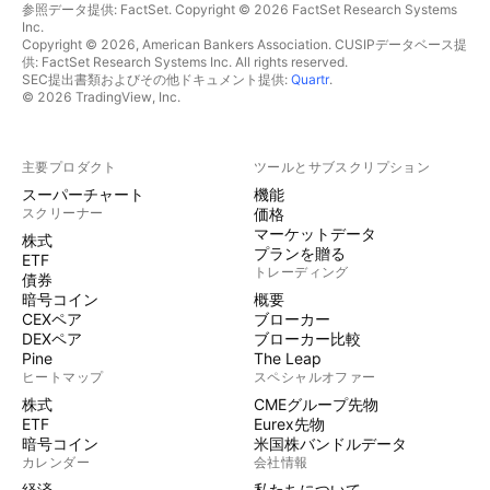
参照データ提供: FactSet. Copyright © 2026 FactSet Research Systems
Inc.
Copyright © 2026, American Bankers Association. CUSIPデータベース提
供: FactSet Research Systems Inc. All rights reserved.
SEC提出書類およびその他ドキュメント提供:
Quartr
.
© 2026 TradingView, Inc.
主要プロダクト
ツールとサブスクリプション
スーパーチャート
機能
スクリーナー
価格
マーケットデータ
株式
プランを贈る
ETF
トレーディング
債券
暗号コイン
概要
CEXペア
ブローカー
DEXペア
ブローカー比較
Pine
The Leap
ヒートマップ
スペシャルオファー
株式
CMEグループ先物
ETF
Eurex先物
暗号コイン
米国株バンドルデータ
カレンダー
会社情報
経済
私たちについて