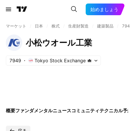
始めましょう
マーケット
/
日本
/
株式
/
生産財製造
/
建築製品
/
794
小松ウオール工業
7949
Tokyo Stock Exchange
概要
ファンダメンタル
ニュース
コミュニティ
テクニカル
予
戻る