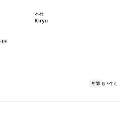
本社
Kiryu
+1件
年間
その他
四半期