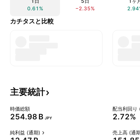
1日
5日
1ヶ
0.61%
−2.35%
2.94
カチタスと比較
主要統計
時価総額
配当利回り 
‪254.98 B‬
2.72%
JPY
純利益 (通期)
売上高 (通期