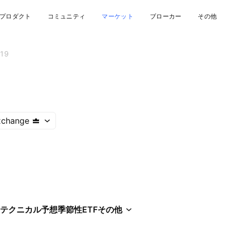
プロダクト
コミュニティ
マーケット
ブローカー
その他
19
xchange
テクニカル
予想
季節性
ETF
その他