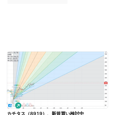
ロ
ン
カチタス（8919）、新規買い検討中
グ