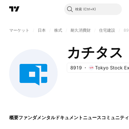
検索
マーケット
/
日本
/
株式
/
耐久消費財
/
住宅建設
/
89
カチタス
8919
Tokyo Stock E
概要
ファンダメンタル
ドキュメント
ニュース
コミュニティ