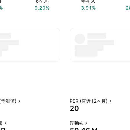
月
6ヶ月
年初来
%
9.20%
3.91%
2
(予測値)
PER (直近12ヶ月)
20
)
浮動株