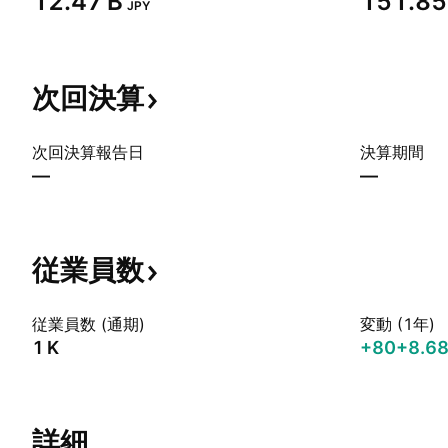
‪12.47 B‬
‪151.85 
JPY
次回決算
次回決算報告日
決算期間
—
—
従業員数
従業員数 (通期)
変動 (1年)
‪1 K‬
+80
+8.6
詳細