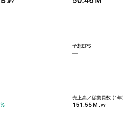
B‬
‪50.46 M‬
JPY
予想EPS
—
売上高／従業員数 (1年)
8%
‪151.55 M‬
JPY