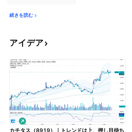
続きを読む
アイデア
ロ
ン
カチタス（8919）｜トレンドは上、押し目待ち
グ