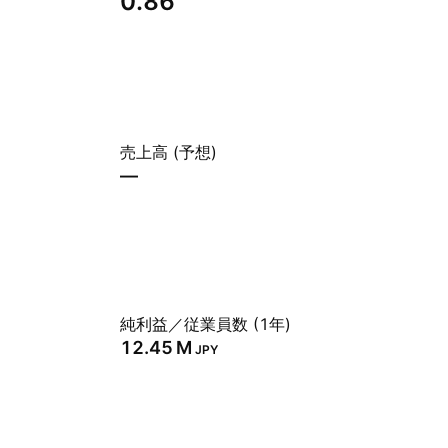
0.86
売上高 (予想)
—
純利益／従業員数 (1年)
‪12.45 M‬
JPY