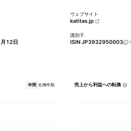
ウェブサイト
katitas.jp
識別子
2月12日
ISIN
JP3932950003
売上から利益への転換
年間
その他
四半期