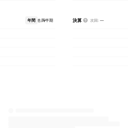
決算
年間
その他
四半期
次回
:
—