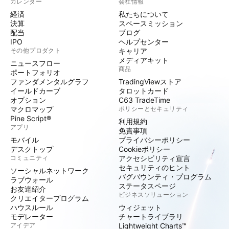
カレンダー
会社情報
経済
私たちについて
決算
スペースミッション
配当
ブログ
IPO
ヘルプセンター
その他プロダクト
キャリア
メディアキット
ニュースフロー
商品
ポートフォリオ
ファンダメンタルグラフ
TradingViewストア
イールドカーブ
タロットカード
オプション
C63 TradeTime
マクロマップ
ポリシーとセキュリティ
Pine Script®
利用規約
アプリ
免責事項
モバイル
プライバシーポリシー
デスクトップ
Cookieポリシー
コミュニティ
アクセシビリティ宣言
セキュリティのヒント
ソーシャルネットワーク
バグバウンティ・プログラム
ラブウォール
ステータスページ
お友達紹介
ビジネスソリューション
クリエイタープログラム
ハウスルール
ウィジェット
モデレーター
チャートライブラリ
アイデア
Lightweight Charts™