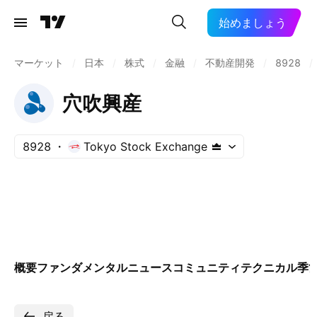
始めましょう
マーケット
/
日本
/
株式
/
金融
/
不動産開発
/
8928
/
穴吹興産
8928
Tokyo Stock Exchange
概要
ファンダメンタル
ニュース
コミュニティ
テクニカル
季
戻る