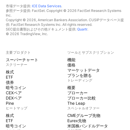
市場データ提供:
ICE Data Services
.
参照データ提供: FactSet. Copyright © 2026 FactSet Research Systems
Inc.
Copyright © 2026, American Bankers Association. CUSIPデータベース提
供: FactSet Research Systems Inc. All rights reserved.
SEC提出書類およびその他ドキュメント提供:
Quartr
.
© 2026 TradingView, Inc.
主要プロダクト
ツールとサブスクリプション
スーパーチャート
機能
スクリーナー
価格
マーケットデータ
株式
プランを贈る
ETF
トレーディング
債券
暗号コイン
概要
CEXペア
ブローカー
DEXペア
ブローカー比較
Pine
The Leap
ヒートマップ
スペシャルオファー
株式
CMEグループ先物
ETF
Eurex先物
暗号コイン
米国株バンドルデータ