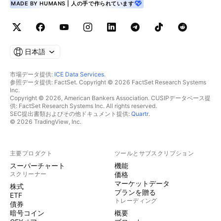
MADE BY HUMANS | 人の手で作られています
日本語
市場データ提供:
ICE Data Services
.
参照データ提供: FactSet. Copyright © 2026 FactSet Research Systems
Inc.
Copyright © 2026, American Bankers Association. CUSIPデータベース提
供: FactSet Research Systems Inc. All rights reserved.
SEC提出書類およびその他ドキュメント提供:
Quartr
.
© 2026 TradingView, Inc.
主要プロダクト
ツールとサブスクリプション
スーパーチャート
機能
スクリーナー
価格
マーケットデータ
株式
プランを贈る
ETF
トレーディング
債券
暗号コイン
概要