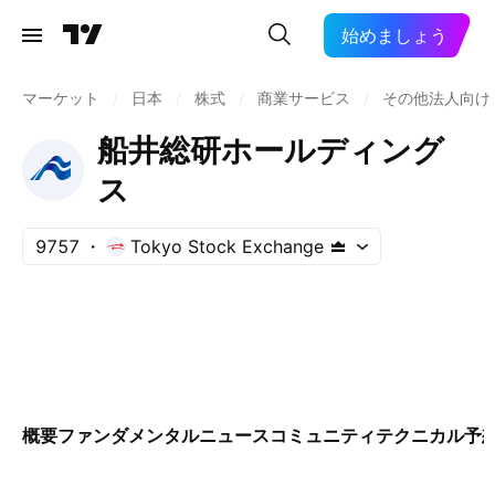
始めましょう
マーケット
/
日本
/
株式
/
商業サービス
/
その他法人向け
船井総研ホールディング
ス
9757
Tokyo Stock Exchange
概要
ファンダメンタル
ニュース
コミュニティ
テクニカル
予