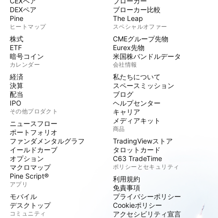
CEXペア
ブローカー
DEXペア
ブローカー比較
Pine
The Leap
ヒートマップ
スペシャルオファー
株式
CMEグループ先物
ETF
Eurex先物
暗号コイン
米国株バンドルデータ
カレンダー
会社情報
経済
私たちについて
決算
スペースミッション
配当
ブログ
IPO
ヘルプセンター
その他プロダクト
キャリア
メディアキット
ニュースフロー
商品
ポートフォリオ
ファンダメンタルグラフ
TradingViewストア
イールドカーブ
タロットカード
オプション
C63 TradeTime
マクロマップ
ポリシーとセキュリティ
Pine Script®
利用規約
アプリ
免責事項
モバイル
プライバシーポリシー
デスクトップ
Cookieポリシー
コミュニティ
アクセシビリティ宣言