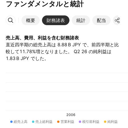
ファンダメンタルと統計
概要
財務諸表
統計
配当
決算
その他
売上高、費用、利益を含む財務諸表
直近四半期の総売上高は ‪8.88 B‬ JPY で、前四半期と比
較して11.78%増となりました。 Q2 26 の純利益は
‪1.83 B‬ JPY でした。
2006
総売上高
売上総利益
営業利益
税引前利益
純利益