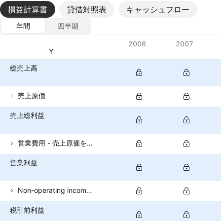
損益計算書
貸借対照表
キャッシュフロー
年間
四半期
指標
2006
2007
通貨: JPY
総売上高
売上原価
売上総利益
営業費用 - 売上原価を除く
営業利益
Non-operating income (total)
税引前利益