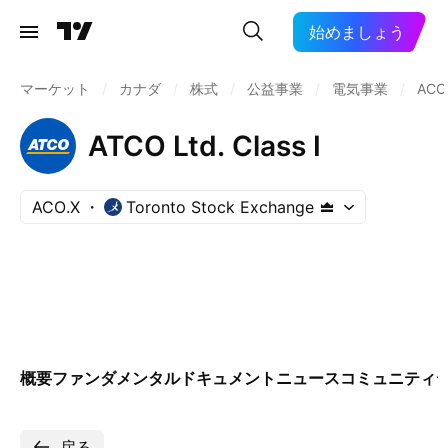
始めましょう
マーケット
/
カナダ
/
株式
/
公益事業
/
電気事業
/
ACO
ATCO Ltd. Class I
ACO.X
Toronto Stock Exchange
概要
ファンダメンタル
ドキュメント
ニュース
コミュニティ
戻る