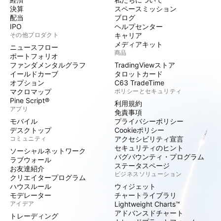
決算
スペースミッション
配当
ブログ
IPO
ヘルプセンター
その他プロダクト
キャリア
メディアキット
ニュースフロー
商品
ポートフォリオ
ファンダメンタルグラフ
TradingViewストア
イールドカーブ
タロットカード
オプション
C63 TradeTime
マクロマップ
ポリシーとセキュリティ
Pine Script®
利用規約
アプリ
免責事項
モバイル
プライバシーポリシー
デスクトップ
Cookieポリシー
コミュニティ
アクセシビリティ宣言
セキュリティのヒント
ソーシャルネットワーク
バグバウンティ・プログラム
ラブウォール
ステータスページ
お友達紹介
ビジネスソリューション
クリエイタープログラム
ハウスルール
ウィジェット
モデレーター
チャートライブラリ
アイデア
Lightweight Charts™
アドバンスドチャート
トレーディング