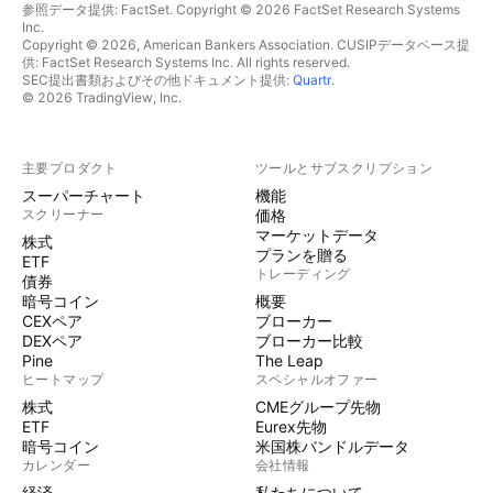
参照データ提供: FactSet. Copyright © 2026 FactSet Research Systems
Inc.
Copyright © 2026, American Bankers Association. CUSIPデータベース提
供: FactSet Research Systems Inc. All rights reserved.
SEC提出書類およびその他ドキュメント提供:
Quartr
.
© 2026 TradingView, Inc.
主要プロダクト
ツールとサブスクリプション
スーパーチャート
機能
スクリーナー
価格
マーケットデータ
株式
プランを贈る
ETF
トレーディング
債券
暗号コイン
概要
CEXペア
ブローカー
DEXペア
ブローカー比較
Pine
The Leap
ヒートマップ
スペシャルオファー
株式
CMEグループ先物
ETF
Eurex先物
暗号コイン
米国株バンドルデータ
カレンダー
会社情報
経済
私たちについて