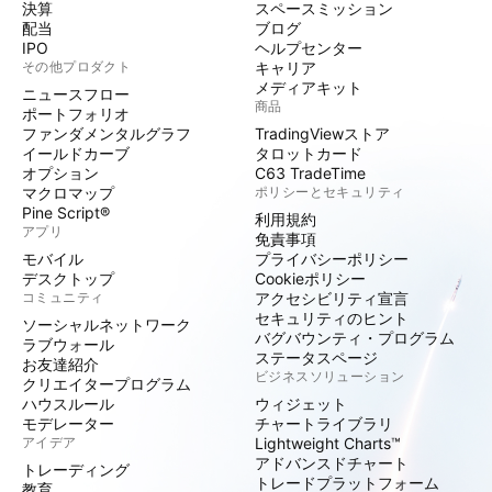
決算
スペースミッション
配当
ブログ
IPO
ヘルプセンター
その他プロダクト
キャリア
メディアキット
ニュースフロー
商品
ポートフォリオ
ファンダメンタルグラフ
TradingViewストア
イールドカーブ
タロットカード
オプション
C63 TradeTime
マクロマップ
ポリシーとセキュリティ
Pine Script®
利用規約
アプリ
免責事項
モバイル
プライバシーポリシー
デスクトップ
Cookieポリシー
コミュニティ
アクセシビリティ宣言
セキュリティのヒント
ソーシャルネットワーク
バグバウンティ・プログラム
ラブウォール
ステータスページ
お友達紹介
ビジネスソリューション
クリエイタープログラム
ハウスルール
ウィジェット
モデレーター
チャートライブラリ
アイデア
Lightweight Charts™
アドバンスドチャート
トレーディング
トレードプラットフォーム
教育