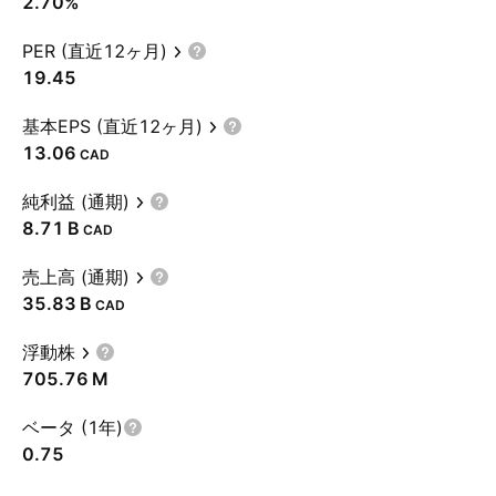
2.70%
PER (直近12ヶ月)
19.45
基本EPS (直近12ヶ月)
13.06
CAD
純利益 (通期)
‪8.71 B‬
CAD
売上高 (通期)
‪35.83 B‬
CAD
浮動株
‪705.76 M‬
ベータ (1年)
0.75