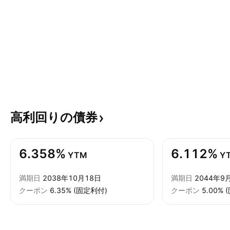
高利回りの債券
6.358%
6.112%
YTM
Y
満期日
2038年10月18日
満期日
2044年9
クーポン
6.35% (固定利付)
クーポン
5.00%