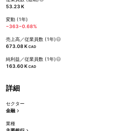
‪53.23 K‬
変動 (1年)
−363
−0.68%
売上高／従業員数 (1年)
‪673.08 K‬
CAD
純利益／従業員数 (1年)
‪163.60 K‬
CAD
詳細
セクター
金融
業種
主要銀行