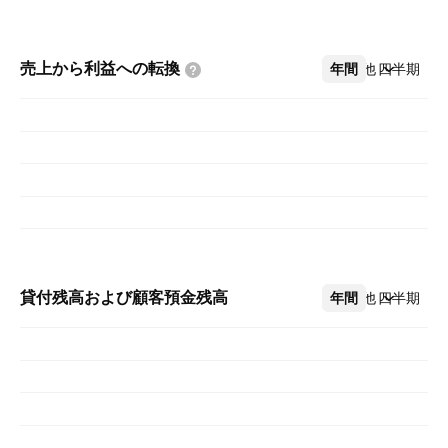
売上から利益への転換
年間
その他
四半期
貸付残高および顧客預金残高
年間
その他
四半期