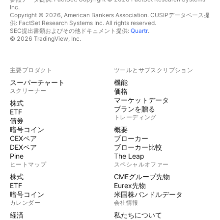
Inc.
Copyright © 2026, American Bankers Association. CUSIPデータベース提
供: FactSet Research Systems Inc. All rights reserved.
SEC提出書類およびその他ドキュメント提供:
Quartr
.
© 2026 TradingView, Inc.
主要プロダクト
ツールとサブスクリプション
スーパーチャート
機能
スクリーナー
価格
マーケットデータ
株式
プランを贈る
ETF
トレーディング
債券
暗号コイン
概要
CEXペア
ブローカー
DEXペア
ブローカー比較
Pine
The Leap
ヒートマップ
スペシャルオファー
株式
CMEグループ先物
ETF
Eurex先物
暗号コイン
米国株バンドルデータ
カレンダー
会社情報
経済
私たちについて