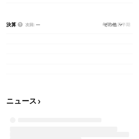
決算
年間
その他
四半期
次回
:
—
ニュース