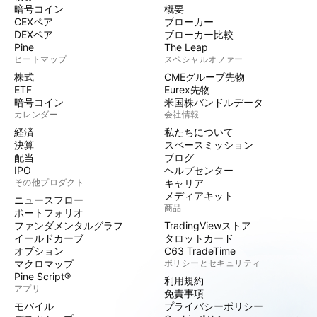
暗号コイン
概要
CEXペア
ブローカー
DEXペア
ブローカー比較
Pine
The Leap
ヒートマップ
スペシャルオファー
株式
CMEグループ先物
ETF
Eurex先物
暗号コイン
米国株バンドルデータ
カレンダー
会社情報
経済
私たちについて
決算
スペースミッション
配当
ブログ
IPO
ヘルプセンター
その他プロダクト
キャリア
メディアキット
ニュースフロー
商品
ポートフォリオ
ファンダメンタルグラフ
TradingViewストア
イールドカーブ
タロットカード
オプション
C63 TradeTime
マクロマップ
ポリシーとセキュリティ
Pine Script®
利用規約
アプリ
免責事項
モバイル
プライバシーポリシー