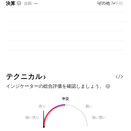
決算
年間
その他
四半期
次回
:
—
テクニカル
インジケーターの総合評価を確認しましょう。
中立
売り
買い
強い売り
強い買い