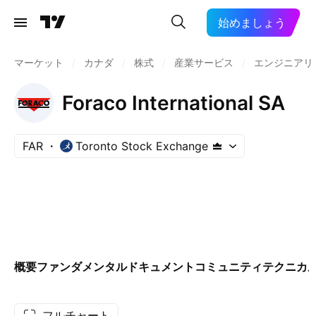
始めましょう
マーケット
/
カナダ
/
株式
/
産業サービス
/
エンジニアリ
Foraco International SA
FAR
Toronto Stock Exchange
概要
ファンダメンタル
ドキュメント
コミュニティ
テクニカ
フルチャート