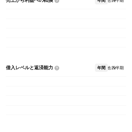
売上から利益への転換
年間
その他
四半期
借入レベルと返済能力
年間
その他
四半期