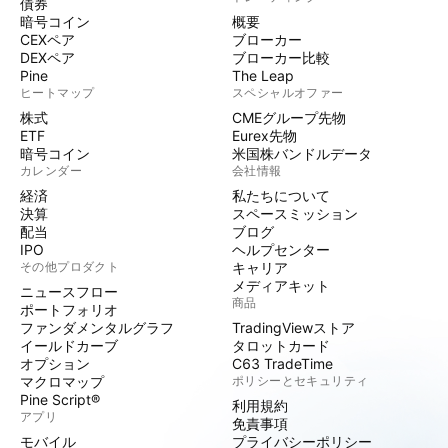
債券
暗号コイン
概要
CEXペア
ブローカー
DEXペア
ブローカー比較
Pine
The Leap
ヒートマップ
スペシャルオファー
株式
CMEグループ先物
ETF
Eurex先物
暗号コイン
米国株バンドルデータ
カレンダー
会社情報
経済
私たちについて
決算
スペースミッション
配当
ブログ
IPO
ヘルプセンター
その他プロダクト
キャリア
メディアキット
ニュースフロー
商品
ポートフォリオ
ファンダメンタルグラフ
TradingViewストア
イールドカーブ
タロットカード
オプション
C63 TradeTime
マクロマップ
ポリシーとセキュリティ
Pine Script®
利用規約
アプリ
免責事項
モバイル
プライバシーポリシー