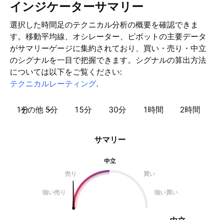
インジケーターサマリー
選択した時間足のテクニカル分析の概要を確認できま
す。移動平均線、オシレーター、ピボットの主要データ
がサマリーゲージに集約されており、買い・売り・中立
のシグナルを一目で把握できます。シグナルの算出方法
については以下をご覧ください:
テクニカルレーティング
.
1分
その他
5分
15分
30分
1時間
2時間
サマリー
中立
売り
買い
強い売り
強い買い