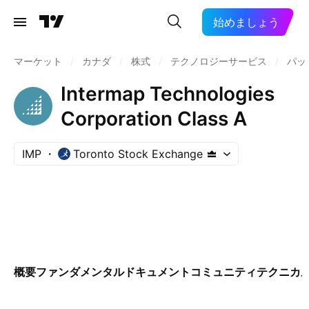
始めましょう
マーケット
/
カナダ
/
株式
/
テクノロジーサービス
/
パッ
Intermap Technologies
Corporation Class A
IMP
Toronto Stock Exchange
概要
ファンダメンタル
ドキュメント
コミュニティ
テクニカ