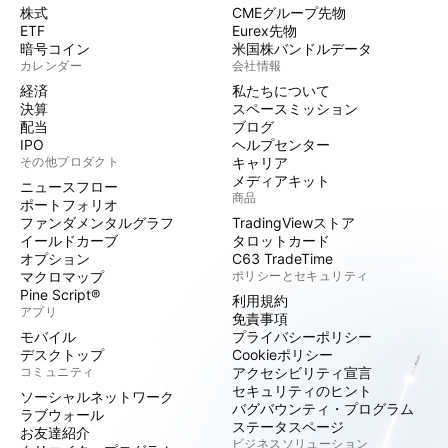
株式
CMEグループ先物
ETF
Eurex先物
暗号コイン
米国株バンドルデータ
カレンダー
会社情報
経済
私たちについて
決算
スペースミッション
配当
ブログ
IPO
ヘルプセンター
その他プロダクト
キャリア
メディアキット
ニュースフロー
商品
ポートフォリオ
ファンダメンタルグラフ
TradingViewストア
イールドカーブ
タロットカード
オプション
C63 TradeTime
マクロマップ
ポリシーとセキュリティ
Pine Script®
利用規約
アプリ
免責事項
モバイル
プライバシーポリシー
デスクトップ
Cookieポリシー
コミュニティ
アクセシビリティ宣言
セキュリティのヒント
ソーシャルネットワーク
バグバウンティ・プログラム
ラブウォール
ステータスページ
お友達紹介
ビジネスソリューション