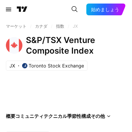
始めましょう
マーケット
/
カナダ
/
指数
/
JX
S&P/TSX Venture
Composite Index
JX
Toronto Stock Exchange
概要
コミュニティ
テクニカル
季節性
構成
その他