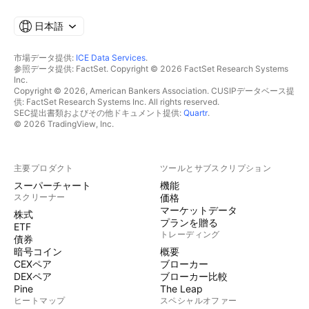
日本語
市場データ提供:
ICE Data Services
.
参照データ提供: FactSet. Copyright © 2026 FactSet Research Systems
Inc.
Copyright © 2026, American Bankers Association. CUSIPデータベース提
供: FactSet Research Systems Inc. All rights reserved.
SEC提出書類およびその他ドキュメント提供:
Quartr
.
© 2026 TradingView, Inc.
主要プロダクト
ツールとサブスクリプション
スーパーチャート
機能
スクリーナー
価格
マーケットデータ
株式
プランを贈る
ETF
トレーディング
債券
暗号コイン
概要
CEXペア
ブローカー
DEXペア
ブローカー比較
Pine
The Leap
ヒートマップ
スペシャルオファー