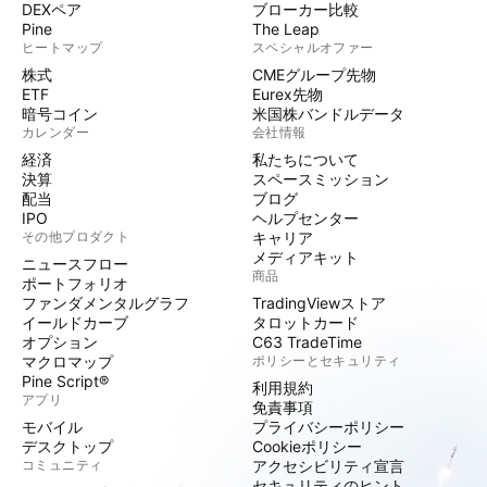
DEXペア
ブローカー比較
Pine
The Leap
ヒートマップ
スペシャルオファー
株式
CMEグループ先物
ETF
Eurex先物
暗号コイン
米国株バンドルデータ
カレンダー
会社情報
経済
私たちについて
決算
スペースミッション
配当
ブログ
IPO
ヘルプセンター
その他プロダクト
キャリア
メディアキット
ニュースフロー
商品
ポートフォリオ
ファンダメンタルグラフ
TradingViewストア
イールドカーブ
タロットカード
オプション
C63 TradeTime
マクロマップ
ポリシーとセキュリティ
Pine Script®
利用規約
アプリ
免責事項
モバイル
プライバシーポリシー
デスクトップ
Cookieポリシー
コミュニティ
アクセシビリティ宣言
セキュリティのヒント