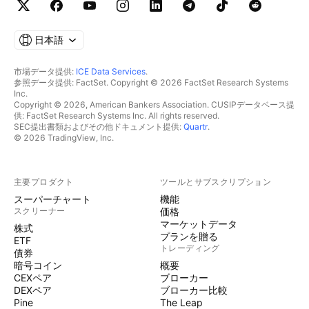
日本語
市場データ提供:
ICE Data Services
.
参照データ提供: FactSet. Copyright © 2026 FactSet Research Systems
Inc.
Copyright © 2026, American Bankers Association. CUSIPデータベース提
供: FactSet Research Systems Inc. All rights reserved.
SEC提出書類およびその他ドキュメント提供:
Quartr
.
© 2026 TradingView, Inc.
主要プロダクト
ツールとサブスクリプション
スーパーチャート
機能
スクリーナー
価格
マーケットデータ
株式
プランを贈る
ETF
トレーディング
債券
暗号コイン
概要
CEXペア
ブローカー
DEXペア
ブローカー比較
Pine
The Leap