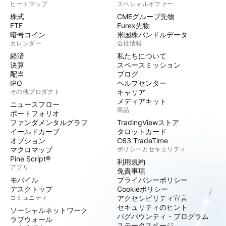
ヒートマップ
スペシャルオファー
株式
CMEグループ先物
ETF
Eurex先物
暗号コイン
米国株バンドルデータ
カレンダー
会社情報
経済
私たちについて
決算
スペースミッション
配当
ブログ
IPO
ヘルプセンター
その他プロダクト
キャリア
メディアキット
ニュースフロー
商品
ポートフォリオ
ファンダメンタルグラフ
TradingViewストア
イールドカーブ
タロットカード
オプション
C63 TradeTime
マクロマップ
ポリシーとセキュリティ
Pine Script®
利用規約
アプリ
免責事項
モバイル
プライバシーポリシー
デスクトップ
Cookieポリシー
コミュニティ
アクセシビリティ宣言
セキュリティのヒント
ソーシャルネットワーク
バグバウンティ・プログラム
ラブウォール
ステータスページ