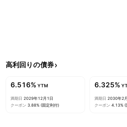
高利回りの債券
6.516%
6.325%
YTM
Y
満期日
2029年12月1日
満期日
2030年2
クーポン
3.88% (固定利付)
クーポン
4.13%