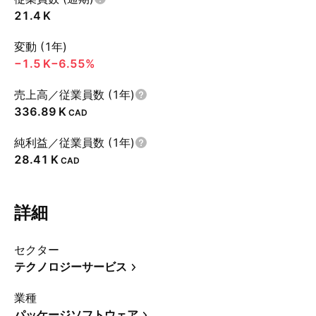
‪21.4 K‬
変動 (1年)
‪−1.5 K‬
−6.55%
売上高／従業員数 (1年)
‪336.89 K‬
CAD
純利益／従業員数 (1年)
‪28.41 K‬
CAD
詳細
セクター
テクノロジーサービス
業種
パッケージソフトウェア