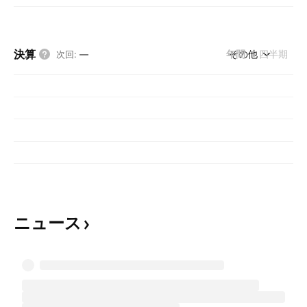
決算
年間
その他
四半期
次回
:
—
ニュース