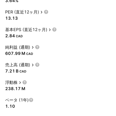
3.64%
PER (直近12ヶ月)
13.13
基本EPS (直近12ヶ月)
2.84
CAD
純利益 (通期)
‪607.99 M‬
CAD
売上高 (通期)
‪7.21 B‬
CAD
浮動株
‪238.17 M‬
ベータ (1年)
1.10