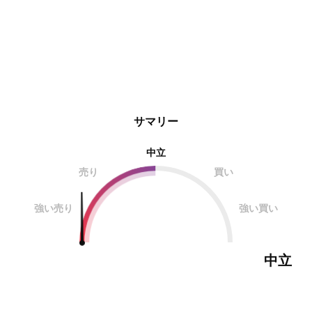
サマリー
中立
売り
買い
強い売り
強い買い
中立