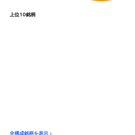
上位10銘柄
全構成銘柄を表示