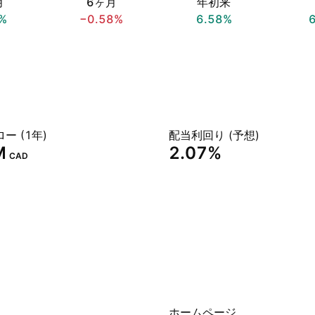
月
6ヶ月
年初来
%
−0.58%
6.58%
ー (1年)
配当利回り (予想)
‬
2.07%
CAD
ホームページ