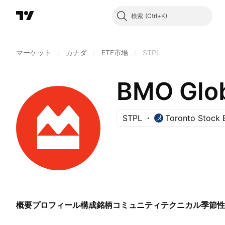
検索
マーケット
/
カナダ
/
ETF市場
/
STPL
STPL
Toronto Stock
概要
プロフィール
構成銘柄
コミュニティ
テクニカル
季節性