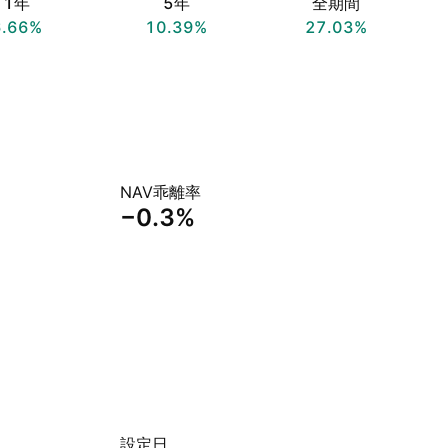
1年
5年
全期間
6.66%
10.39%
27.03%
NAV乖離率
−0.3%
設定日