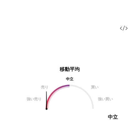
移動平均
中立
売り
買い
強い売り
強い買い
中立