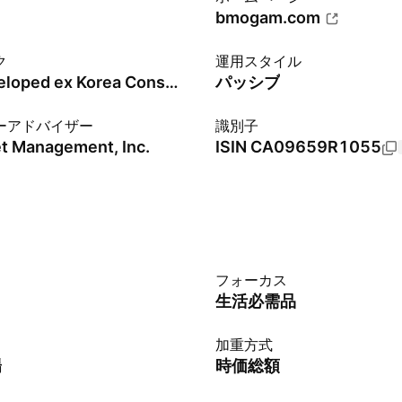
bmogam.com
ク
運用スタイル
FTSE Developed ex Korea Consumer Staples Capped 100% Hedged to CAD Index - CAD - Benchmark TR Net
パッシブ
ーアドバイザー
識別子
t Management, Inc.
ISIN
CA09659R1055
フォーカス
生活必需品
加重方式
場
時価総額