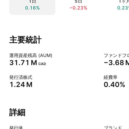
1日
5日
1ヶ
0.16%
−0.23%
0.23
主要統計
運用資産残高 (AUM)
ファンドフロ
‪31.71 M‬
‪−3.68 M
CAD
発行済株式
経費率
‪1.24 M‬
0.40%
詳細
発行体
ブランド