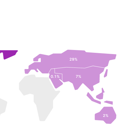
29%
0.1%
7%
2%