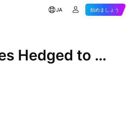
JA
始めましょう
BMO Global Consumer Staples Hedged to CAD Index ETF