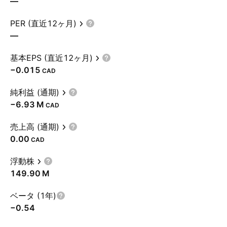
—
PER (直近12ヶ月)
—
基本EPS (直近12ヶ月)
−0.015
CAD
純利益 (通期)
‪−6.93 M‬
CAD
売上高 (通期)
0.00
CAD
浮動株
‪149.90 M‬
ベータ (1年)
−0.54