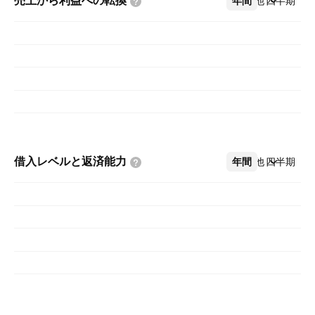
売上から利益への転換
年間
その他
四半期
借入レベルと返済能力
年間
その他
四半期