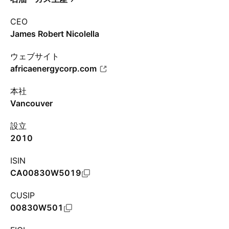
CEO
James Robert Nicolella
ウェブサイト
africaenergycorp.com
本社
Vancouver
設立
2010
ISIN
CA00830W5019
CUSIP
00830W501