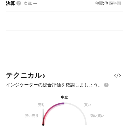
決算
年間
その他
四半期
次回
:
—
テクニカル
インジケーターの総合評価を確認しましょう。
中立
売り
買い
強い売り
強い買い