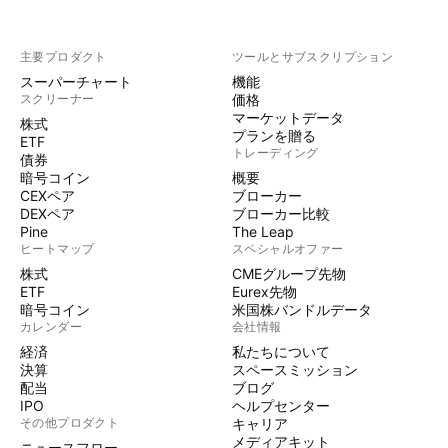
主要プロダクト
ツールとサブスクリプション
スーパーチャート
機能
スクリーナー
価格
マーケットデータ
株式
プランを贈る
ETF
トレーディング
債券
暗号コイン
概要
CEXペア
ブローカー
DEXペア
ブローカー比較
Pine
The Leap
ヒートマップ
スペシャルオファー
株式
CMEグループ先物
ETF
Eurex先物
暗号コイン
米国株バンドルデータ
カレンダー
会社情報
経済
私たちについて
決算
スペースミッション
配当
ブログ
IPO
ヘルプセンター
その他プロダクト
キャリア
メディアキット
ニュースフロー