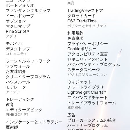
商品
ポートフォリオ
ファンダメンタルグラフ
TradingViewストア
イールドカーブ
タロットカード
オプション
C63 TradeTime
マクロマップ
ポリシーとセキュリティ
Pine Script®
利用規約
アプリ
免責事項
モバイル
プライバシーポリシー
デスクトップ
Cookieポリシー
コミュニティ
アクセシビリティ宣言
セキュリティのヒント
ソーシャルネットワーク
バグバウンティ・プログラム
ラブウォール
ステータスページ
お友達紹介
ビジネスソリューション
クリエイタープログラム
ハウスルール
ウィジェット
モデレーター
チャートライブラリ
アイデア
Lightweight Charts™
アドバンスドチャート
トレーディング
トレードプラットフォーム
教育
成長機会
エディターズピック
PINE SCRIPT
広告
ブローカーシステムの統合
インジケーターとストラテジー
パートナープログラム
魔術師