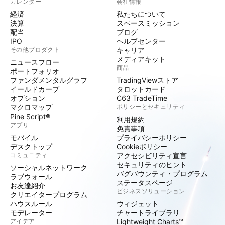
カレンダー
会社情報
経済
私たちについて
決算
スペースミッション
配当
ブログ
IPO
ヘルプセンター
その他プロダクト
キャリア
メディアキット
ニュースフロー
商品
ポートフォリオ
ファンダメンタルグラフ
TradingViewストア
イールドカーブ
タロットカード
オプション
C63 TradeTime
マクロマップ
ポリシーとセキュリティ
Pine Script®
利用規約
アプリ
免責事項
モバイル
プライバシーポリシー
デスクトップ
Cookieポリシー
コミュニティ
アクセシビリティ宣言
セキュリティのヒント
ソーシャルネットワーク
バグバウンティ・プログラム
ラブウォール
ステータスページ
お友達紹介
ビジネスソリューション
クリエイタープログラム
ハウスルール
ウィジェット
モデレーター
チャートライブラリ
アイデア
Lightweight Charts™