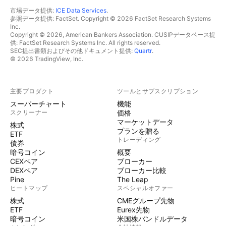
市場データ提供:
ICE Data Services
.
参照データ提供: FactSet. Copyright © 2026 FactSet Research Systems
Inc.
Copyright © 2026, American Bankers Association. CUSIPデータベース提
供: FactSet Research Systems Inc. All rights reserved.
SEC提出書類およびその他ドキュメント提供:
Quartr
.
© 2026 TradingView, Inc.
主要プロダクト
ツールとサブスクリプション
スーパーチャート
機能
スクリーナー
価格
マーケットデータ
株式
プランを贈る
ETF
トレーディング
債券
暗号コイン
概要
CEXペア
ブローカー
DEXペア
ブローカー比較
Pine
The Leap
ヒートマップ
スペシャルオファー
株式
CMEグループ先物
ETF
Eurex先物
暗号コイン
米国株バンドルデータ