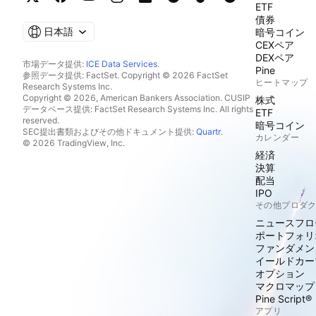
ETF
債券
日本語
暗号コイン
CEXペア
DEXペア
市場データ提供:
ICE Data Services
.
Pine
参照データ提供: FactSet. Copyright © 2026 FactSet
ヒートマップ
Research Systems Inc.
Copyright © 2026, American Bankers Association. CUSIP
株式
データベース提供: FactSet Research Systems Inc. All rights
ETF
reserved.
暗号コイン
SEC提出書類およびその他ドキュメント提供:
Quartr
.
カレンダー
© 2026 TradingView, Inc.
経済
決算
配当
IPO
その他プロダ
ニュースフロ
ポートフォリ
ファンダメン
イールドカー
オプション
マクロマップ
Pine Script®
アプリ