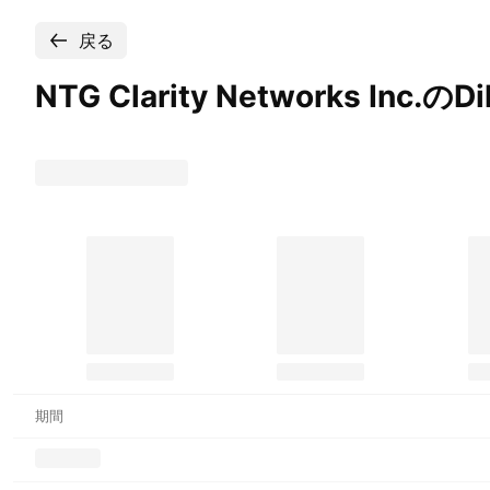
戻る
NTG Clarity Networks Inc.のDil
期間