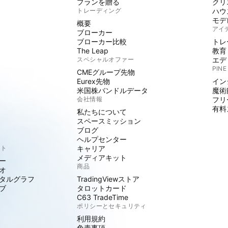
プランを贈る
クリ
トレーディング
ハウ
モデ
概要
アイ
ブローカー
ブローカー比較
トレ
The Leap
教育
スペシャルオファー
エデ
PINE
CMEグループ先物
Eurex先物
イン
米国株バンドルデータ
魔術
会社情報
フリ
有料
私たちについて
スペースミッション
ブログ
ヘルプセンター
クト
キャリア
メディアキット
ー
商品
オ
タルグラフ
TradingViewストア
ブ
タロットカード
C63 TradeTime
ポリシーとセキュリティ
利用規約
免責事項