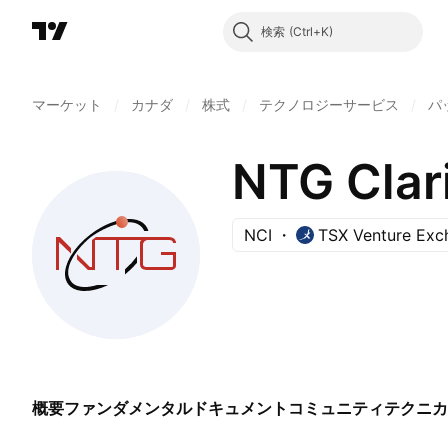
検索
マーケット
/
カナダ
/
株式
/
テクノロジーサービス
/
パ
NTG Clari
NCI
TSX Venture Exc
概要
ファンダメンタル
ドキュメント
コミュニティ
テクニカ