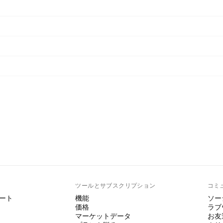
ト
ツールとサブスクリプション
コミ
ート
機能
ソー
価格
ラブ
マーケットデータ
お友