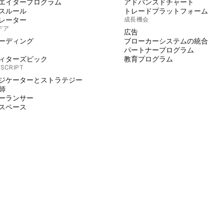
エイタープログラム
アドバンスドチャート
スルール
トレードプラットフォーム
レーター
成長機会
デア
広告
ーディング
ブローカーシステムの統合
パートナープログラム
ィターズピック
教育プログラム
 SCRIPT
ジケーターとストラテジー
師
ーランサー
スペース