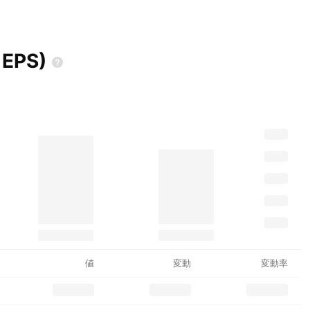
d
EPS)
値
変動
変動率