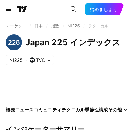
始めましょう
マーケット
/
日本
/
指数
/
NI225
/
テクニカル
Japan 225 インデックス
NI225
TVC
概要
ニュース
コミュニティ
テクニカル
季節性
構成
その他
インジケーターサマリー