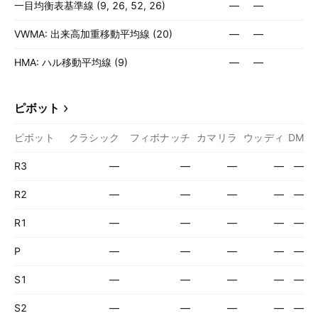
一目均衡表基準線 (9, 26, 52, 26)
—
—
VWMA: 出来高加重移動平均線 (20)
—
—
HMA: ハル移動平均線 (9)
—
—
ピボット
ピボット
クラシック
フィボナッチ
カマリラ
ウッディ
DM
R3
—
—
—
—
—
R2
—
—
—
—
—
R1
—
—
—
—
—
P
—
—
—
—
—
S1
—
—
—
—
—
S2
—
—
—
—
—