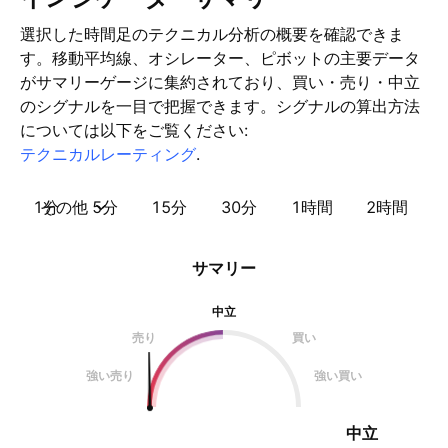
選択した時間足のテクニカル分析の概要を確認できま
す。移動平均線、オシレーター、ピボットの主要データ
がサマリーゲージに集約されており、買い・売り・中立
のシグナルを一目で把握できます。シグナルの算出方法
については以下をご覧ください:
テクニカルレーティング
.
1分
その他
5分
15分
30分
1時間
2時間
サマリー
中立
売り
買い
強い売り
強い買い
中立