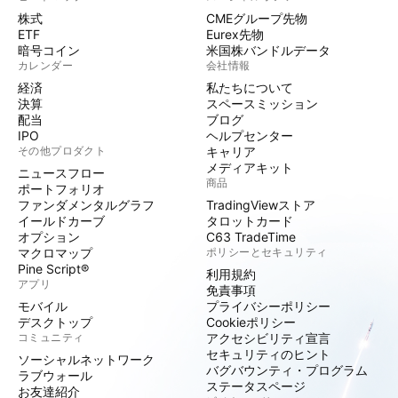
株式
CMEグループ先物
ETF
Eurex先物
暗号コイン
米国株バンドルデータ
カレンダー
会社情報
経済
私たちについて
決算
スペースミッション
配当
ブログ
IPO
ヘルプセンター
その他プロダクト
キャリア
メディアキット
ニュースフロー
商品
ポートフォリオ
ファンダメンタルグラフ
TradingViewストア
イールドカーブ
タロットカード
オプション
C63 TradeTime
マクロマップ
ポリシーとセキュリティ
Pine Script®
利用規約
アプリ
免責事項
モバイル
プライバシーポリシー
デスクトップ
Cookieポリシー
コミュニティ
アクセシビリティ宣言
セキュリティのヒント
ソーシャルネットワーク
バグバウンティ・プログラム
ラブウォール
ステータスページ
お友達紹介