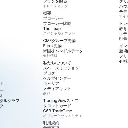
プランを贈る
クリ
トレーディング
ハウ
モデ
概要
アイ
ブローカー
ブローカー比較
トレ
The Leap
教育
スペシャルオファー
エデ
PINE
CMEグループ先物
Eurex先物
イン
米国株バンドルデータ
魔術
会社情報
フリ
有料
私たちについて
スペースミッション
ブログ
ヘルプセンター
クト
キャリア
メディアキット
ー
商品
オ
タルグラフ
TradingViewストア
ブ
タロットカード
C63 TradeTime
ポリシーとセキュリティ
利用規約
免責事項