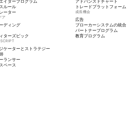
エイタープログラム
アドバンスドチャート
スルール
トレードプラットフォーム
レーター
成長機会
デア
広告
ーディング
ブローカーシステムの統合
パートナープログラム
ィターズピック
教育プログラム
 SCRIPT
ジケーターとストラテジー
師
ーランサー
スペース