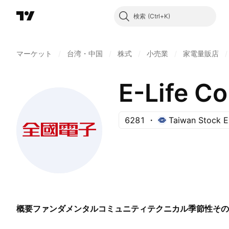
検索
マーケット
/
台湾・中国
/
株式
/
小売業
/
家電量販店
/
E-Life Co
6281
Taiwan Stock 
概要
ファンダメンタル
コミュニティ
テクニカル
季節性
その