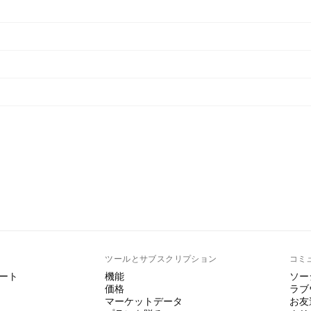
ト
ツールとサブスクリプション
コミ
ート
機能
ソー
価格
ラブ
マーケットデータ
お友