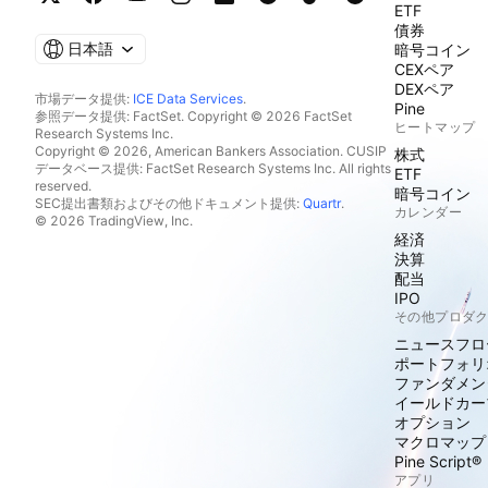
ETF
債券
日本語
暗号コイン
CEXペア
DEXペア
市場データ提供:
ICE Data Services
.
Pine
参照データ提供: FactSet. Copyright © 2026 FactSet
ヒートマップ
Research Systems Inc.
Copyright © 2026, American Bankers Association. CUSIP
株式
データベース提供: FactSet Research Systems Inc. All rights
ETF
reserved.
暗号コイン
SEC提出書類およびその他ドキュメント提供:
Quartr
.
カレンダー
© 2026 TradingView, Inc.
経済
決算
配当
IPO
その他プロダ
ニュースフロ
ポートフォリ
ファンダメン
イールドカー
オプション
マクロマップ
Pine Script®
アプリ